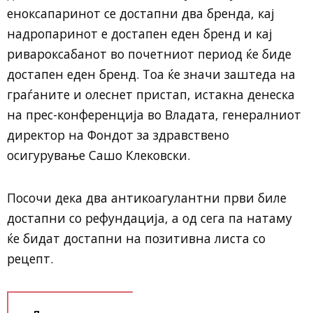
еноксапаринот се достапни два бренда, кај
надропаринот е достапен еден бренд и кај
ривароксабанот во почетниот период ќе биде
достапен еден бренд. Тоа ќе значи заштеда на
граѓаните и олеснет пристап, истакна денеска
на прес-конференција во Владата, генералниот
директор на Фондот за здравствено
осигурување Сашо Клековски.
Посочи дека два антикоагулантни први биле
достапни со рефундација, а од сега па натаму
ќе бидат достапни на позитивна листа со
рецепт.