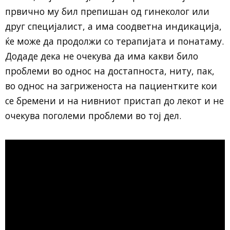
првично му бил препишан од гинеколог или
друг специјалист, а има соодветна индикација,
ќе може да продолжи со терапијата и понатаму.
Додаде дека не очекува да има какви било
проблеми во однос на достапноста, ниту, пак,
во однос на загриженоста на пациентките кои
се бремени и на нивниот пристап до лекот и не
очекува поголеми проблеми во тој дел.