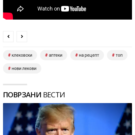
клековски
аптеки
на рецепт
топ
нови лекови
ПОВРЗАНИ
ВЕСТИ