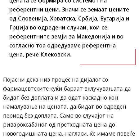
цената се формира со системот на
референтни цени. Значи се земаат цените
од Словенија, Хрватска, Србија, Бугарија и
Грција во одредени случаи, кои се
референтните земји за Македонија и во
согласно тоа одредуваме референтна
цена, рече Клековски.
Појасни дека низ процес на дијалог со
фармацевтските куќи бараат вклучувањата да
бидат без доплата и да одат каскадно кон
намалување на цената, да бидат во одреден
период без доплата. Само во случајот на
ривароксабанот од претходната цена до
новогодишната цена, нагласи, ќе имаме повеќе