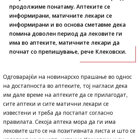
продолжиме понатаму. Aптеките се
информирани, матичните лекари се
информирани и во основа сметавме дека
помина доволен период да лековите ги
има во аптеките, матичните лекари да
почнат со препишување, рече Клековски.
Одговарајќи на новинарско прашање во однос
на достапноста во аптеките, тој нагласи дека
им дале време на аптеките да се прилагодат,
сите аптеки и сите матични лекари се
известени и треба да постапат согласно
правилата. Секоја аптека мора да ги има
лековите што се на позитивната листа и што се