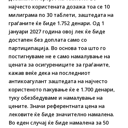
најчесто користената дозажа тоа се 10
милиграма по 30 таблети, заштедата на
граѓаните ќе биде 1.752 денари. Од 1
јануари 2027 година овој лек ќе биде
достапен без доплата само со
партиципација. Во основа тоа што го
постигнуваме не е само намалување на
цената за осигурениците за граѓаните,
кажав веќе дека на последниот
антикоагулант заштедата на најчесто
користеното пакување ќе е 1.700 денари,
туку обезбедуваме и намалување на
цените. Значи референтната цена на
лековите ќе биде значително намалена.
Во еден случај ќе биде намалена за 50