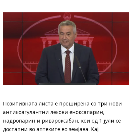
Позитивната листа е проширена со три нови
антикоагулантни лекови еноксапарин,
надропарин и ривароксабан, кои од 1 јули се
достапни во аптеките во земјава. Кај