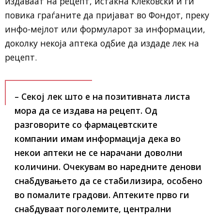
издаваат на рецепт, истакна Клековски и ги
повика граѓаните да пријават во Фондот, преку
инфо-мејлот или формуларот за информации,
доколку некоја аптека одбие да издаде лек на
рецепт.
– Секој лек што е на позитивната листа
мора да се издава на рецепт. Од
разговорите со фармацевтските
компании имам информација дека во
некои аптеки не се нарачани доволни
количини. Очекувам во наредните денови
снабдувањето да се стабилизира, особено
во помалите градови. Аптеките прво ги
снабдуваат поголемите, централни