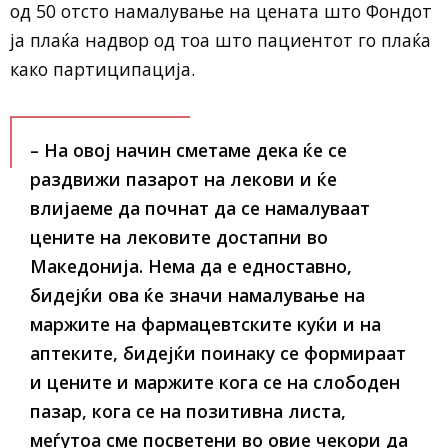
од 50 отсто намалување на цената што Фондот
ја плаќа надвор од тоа што пациентот го плаќа
како партиципација.
– На овој начин сметаме дека ќе се
раздвижи пазарот на лекови и ќе
влијаеме да почнат да се намалуваат
цените на лековите достапни во
Македонија. Нема да е едноставно,
бидејќи ова ќе значи намалување на
маржите на фармацевтските куќи и на
аптеките, бидејќи поинаку се формираат
и цените и маржите кога се на слободен
пазар, кога се на позитивна листа,
меѓутоа сме посветени во овие чекори да