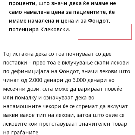
проценти, што значи дека ќе имаме не
само намалена цена за пациентите, ќе
имаме намалена и цена и за Фондот,
потенцира Клековски.
Тој истакна дека со тоа почнуваат со две
поставки – прво тоа е вклучување скапи лекови
по дефиницијата на Фондот, значи лекови што
чинат од 2.000 денари до 3.000 денари во
месечни дози, сега може да варираат повеќе
или помалку и означуваат дека во
натамошните чекори ќе се стремат да вклучат
вакви ваков тип на лекови, затоа што овие се
лековите кои претставуваат значителен товар
на граѓаните.