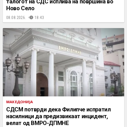
талогот на СДС исплива на површина во
Ново Село
08.08.2026.
18:43
МАКЕДОНИЈА
СДСМ потврди дека Филипче испратил
насилници да предизвикаат инцидент,
велат од ВМРО-ДПМНЕ