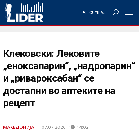
СЛУШАЈ
Клековски: Лековите
„еноксапарин“, „надропарин“
и „ривароксабан“ се
достапни во аптеките на
рецепт
МАКЕДОНИЈА
07.07.2026.
14:02