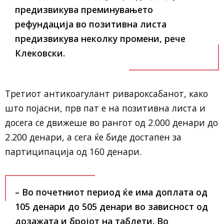
предизвикува преминувањето
рефундација во позитивна листа
предизвикува неколку промени, рече
Клековски.
Третиот антикоагулант ривароксабанот, како
што појасни, прв пат е на позитивна листа и
досега се движеше во рангот од 2.000 денари до
2.200 денари, а сега ќе биде достапен за
партиципација од 160 денари.
– Во почетниот период ќе има доплата од
105 денари до 505 денари во зависност од
дозажата и бројот на таблети. Во