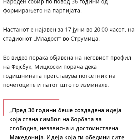
народен собир по повод 36 години од
формирањето на партијата.
Настанот е најавен за 17 јуни во 20:00 часот, на
стадионот „Младост“ во Струмица.
Во видео порака објавена на неговиот профил
на Фејсбук, Мицкоски порача дека
годишнината претставува потсетник на
почетоците и патот што го изминале.
„Пред 36 години беше создадена идеја
која стана симбол на борбата за
слободна, независна и достоинствена
Македонија. Идеја која ги обедини сите