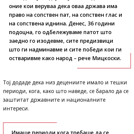
оние кои веруваа дека оваа држава има
право на сопствен пат, на сопствен глас и
на сопствена иднина. Денес, 36 години
подоцна, го одбележуваме патот што
заедно го изодевме, сите предизвици
што ги надминавме и сите победи кои ги
остваривме како народ – рече Мицкоски.
Тој додаде дека низ децениите имало и тешки
периоди, кога, како што наведе, се барало да се
заштитат државните и националните
интереси.
„Имаше периоди кога требаше да се