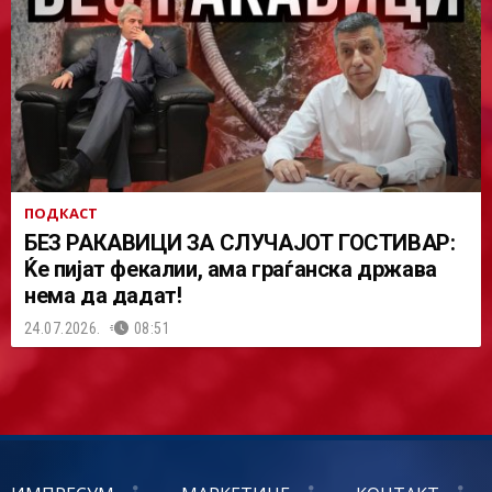
ПОДКАСТ
БЕЗ РАКАВИЦИ ЗА СЛУЧАЈОТ ГОСТИВАР:
Ќе пијат фекалии, ама граѓанска држава
нема да дадат!
24.07.2026.
08:51