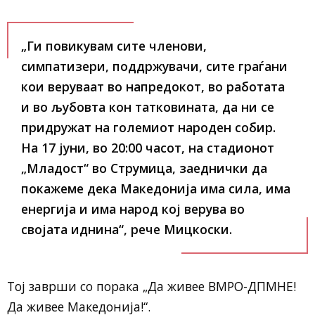
„Ги повикувам сите членови,
симпатизери, поддржувачи, сите граѓани
кои веруваат во напредокот, во работата
и во љубовта кон татковината, да ни се
придружат на големиот народен собир.
На 17 јуни, во 20:00 часот, на стадионот
„Младост“ во Струмица, заеднички да
покажеме дека Македонија има сила, има
енергија и има народ кој верува во
својата иднина“, рече Мицкоски.
Тој заврши со порака „Да живее ВМРО-ДПМНЕ!
Да живее Македонија!“.