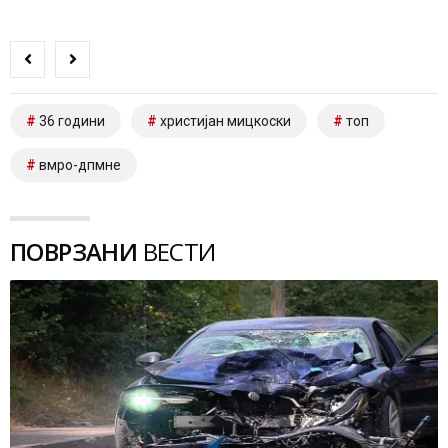
36 години
христијан мицкоски
топ
вмро-дпмне
ПОВРЗАНИ
ВЕСТИ