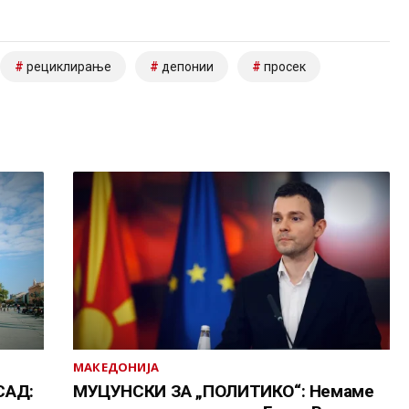
рециклирање
депонии
просек
МАКЕДОНИЈА
САД:
МУЦУНСКИ ЗА „ПОЛИТИКО“: Немаме