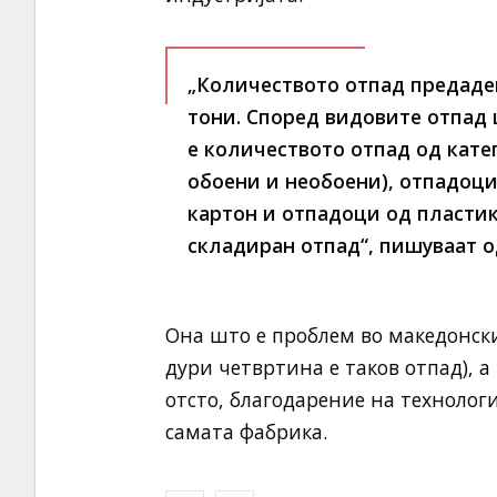
„Количеството отпад предаде
тони. Според видовите отпад 
е количеството отпад од кат
обоени и необоени), отпадоци
картон и отпадоци од пластик
складиран отпад“, пишуваат о
Она што е проблем во македонскит
дури четвртина е таков отпад), а 
отсто, благодарение на технолог
самата фабрика.