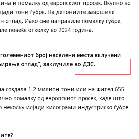
ина и помалку од европскиот просек. Вкупно во
лјади тони ѓубре. На депониите завршиле
н отпад. Иако сме направиле помалку ѓубре,
ле повеќе отколку во 2024 година.
зголемениот број населени места вклучени
бирање отпад“, заклучиле во ДЗС.
а создала 1,2 милион тони или на жител 655
чно помалку од европскиот просек, каде што
по неколку илјади килограми индустриско ѓубре
ните?