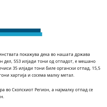
ќинствата покажува дека во нашата држава
н дел, 553 илјади тони од отпадот, е мешано
ечиси 35 илјади тони биле органски отпад, 15,5
тони хартија и сосема малку метал.
ра во Скопскиот Регион, а најмалку отпад се
н.