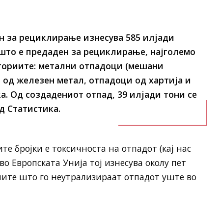
н за рециклирање изнесува 585 илјади
што е предаден за рециклирање, најголемо
егориите: метални отпадоци (мешани
 од железен метал, отпадоци од хартија и
а. Од создадениот отпад, 39 илјади тони се
д Статистика.
е бројки е токсичноста на отпадот (кај нас
во Европската Унија тој изнесува околу пет
иите што го неутрализираат отпадот уште во