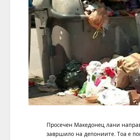
Просечен Македонец лани направ
завршило на депониите. Тоа е по