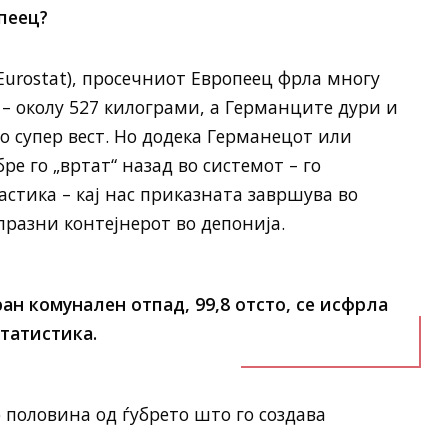
пеец?
Eurostat), просечниот Европеец фрла многу
– околу 527 килограми, а Германците дури и
о супер вест. Но додека Германецот или
ре го „вртат“ назад во системот – го
астика – кај нас приказната завршува во
празни контејнерот во депонија.
ан комунален отпад, 99,8 отсто, се исфрла
Статистика.
 половина од ѓубрето што го создава