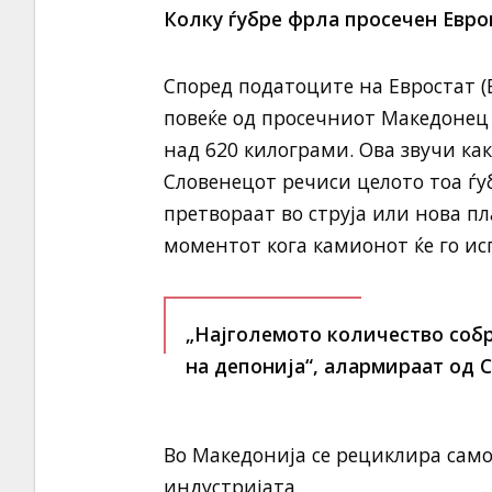
Колку ѓубре фрла просечен Евро
Според податоците на Евростат (
повеќе од просечниот Македонец 
над 620 килограми. Ова звучи как
Словенецот речиси целото тоа ѓуб
претвораат во струја или нова пл
моментот кога камионот ќе го ис
„Најголемото количество собр
на депонија“, алармираат од 
Во Македонија се рециклира само
индустријата.