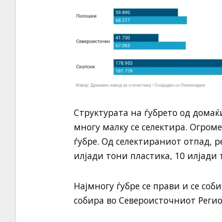
Структурата на ѓубрето од дома
многу малку се селектира. Огроме
ѓубре. Од селектираниот отпад, р
илјади тони пластика, 10 илјади 
Најмногу ѓубре се прави и се соби
собира во Североисточниот Регио