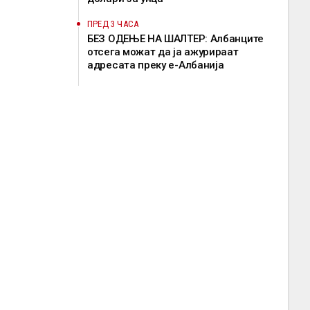
ПРЕД 3 ЧАСА
БЕЗ ОДЕЊЕ НА ШАЛТЕР: Албанците
отсега можат да ја ажурираат
адресата преку е-Албанија