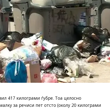
ил 417 килограми ѓубре. Тоа целосно
малку за речиси пет отсто (околу 20 килограми