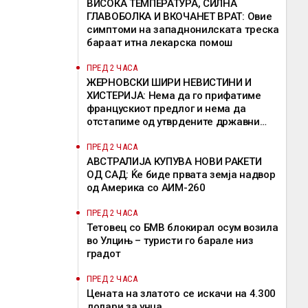
ВИСОКА ТЕМПЕРАТУРА, СИЛНА
ГЛАВОБОЛКА И ВКОЧАНЕТ ВРАТ: Овие
симптоми на западнонилската треска
бараат итна лекарска помош
ПРЕД 2 ЧАСА
ЖЕРНОВСКИ ШИРИ НЕВИСТИНИ И
ХИСТЕРИЈА: Нема да го прифатиме
францускиот предлог и нема да
отстапиме од утврдените државни
позиции, велат од ВМРО-ДПМНЕ
ПРЕД 2 ЧАСА
АВСТРАЛИЈА КУПУВА НОВИ РАКЕТИ
ОД САД: Ќе биде првата земја надвор
од Америка со АИМ-260
ПРЕД 2 ЧАСА
Тетовец со БМВ блокирал осум возила
во Улцињ – туристи го барале низ
градот
ПРЕД 2 ЧАСА
Цената на златото се искачи на 4.300
долари за унца