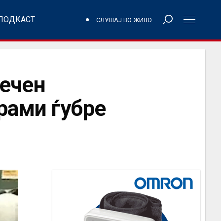
ПОДКАСТ
СЛУШАЈ ВО ЖИВО
ечен
рами ѓубре