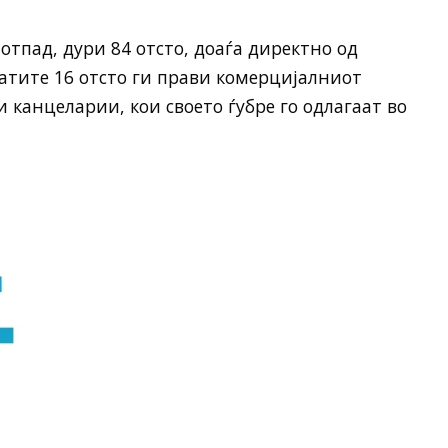
отпад, дури 84 отсто, доаѓа директно од
атите 16 отсто ги прави комерцијалниот
 канцеларии, кои своето ѓубре го одлагаат во