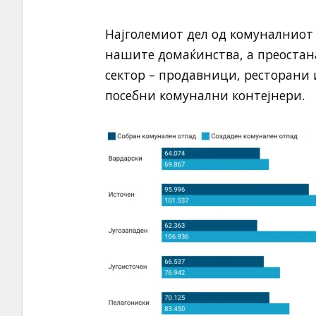
Најголемиот дел од комуналниот 
нашите домаќинства, а преостан
сектор – продавници, ресторани и
посебни комунални контејнери.