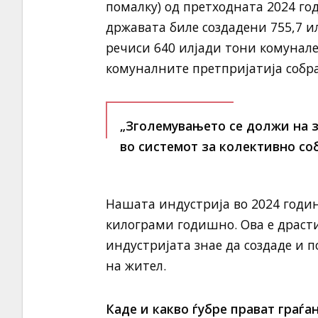
помалку) од претходната 2024 год
државата биле создадени 755,7 и
речиси 640 илјади тони комунале
комуналните претпријатија собра
„Зголемувањето се должи на 
во системот за колективно со
Нашата индустрија во 2024 годин
килограми годишно. Ова е драсти
индустријата знае да создаде и 
на жител.
Каде и какво ѓубре прават граѓа