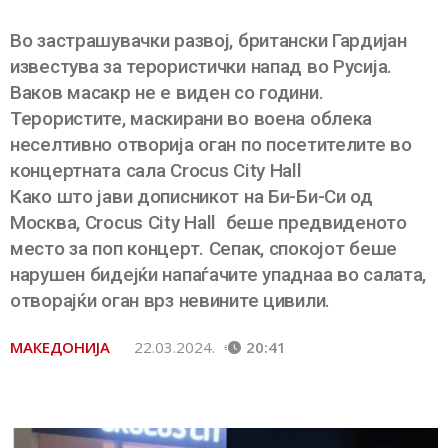
Во застрашувачки развој, британски Гардијан
известува за терористички напад во Русија.
Ваков масакр не е виден со години.
Терористите, маскирани во воена облека
неселтивно отворија оган по посетителите во
концертната сала Crocus City Hall
Како што јави дописникот на Би-Би-Си од
Москва, Crocus City Hall беше предвиденото
место за поп концерт. Сепак, спокојот беше
нарушен бидејќи напаѓачите упаднаа во салата,
отворајќи оган врз невините цивили.
МАКЕДОНИЈА
22.03.2024.
20:41