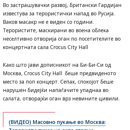
Во застрашувачки развој, британски Гардијан
известува за терористички напад во Русија.
Ваков масакр не е виден со години.
Терористите, маскирани во воена облека
неселтивно отворија оган по посетителите во
концертната сала Crocus City Hall
Како што јави дописникот на Би-Би-Си од
Москва, Crocus City Hall беше предвиденото
место за поп концерт. Сепак, спокојот беше
нарушен бидејќи напаѓачите упаднаа во
салата, отворајќи оган врз невините цивили.
(ВИДЕО) Масовно пукање во Москва: