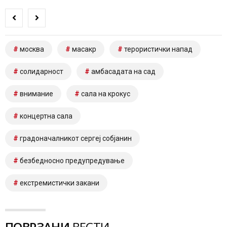
москва
масакр
терористички напад
солидарност
амбасадата на сад
внимание
сала на крокус
концертна сала
градоначалникот сергеј собјанин
безбедносно предупредување
екстремистички закани
ПОВРЗАНИ
ВЕСТИ