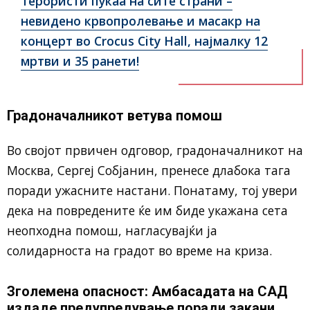
Терористи пукаа на сите страни –
невидено крвопролевање и масакр на
концерт во Crocus City Hall, најмалку 12
мртви и 35 ранети!
Градоначалникот ветува помош
Во својот првичен одговор, градоначалникот на
Москва, Сергеј Собјанин, пренесе длабока тага
поради ужасните настани. Понатаму, тој увери
дека на повредените ќе им биде укажана сета
неопходна помош, нагласувајќи ја
солидарноста на градот во време на криза.
Зголемена опасност: Амбасадата на САД
издаде предупредување поради закани