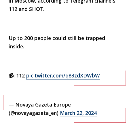
in Moscow, according to Telegram channels
112 and SHOT.
Up to 200 people could still be trapped
inside.
📹: 112
pic.twitter.com/q83zdXDWbW
— Novaya Gazeta Europe
(@novayagazeta_en)
March 22, 2024