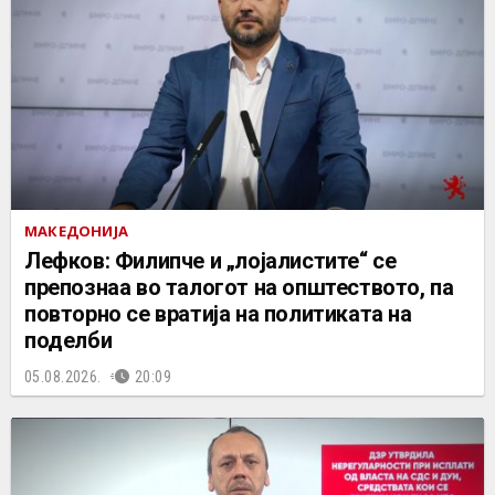
МАКЕДОНИЈА
Лефков: Филипче и „лојалистите“ се
препознаа во талогот на општеството, па
повторно се вратија на политиката на
поделби
05.08.2026.
20:09