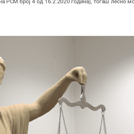
а РСМ број 4 од 16.2.2020 година), тогаш лесно м