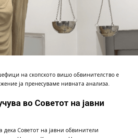
шефици на скопското вишо обвинителство е
жение ја пренесуваме нивната анализа.
учува во Советот на јавни
та дека Советот на јавни обвинители