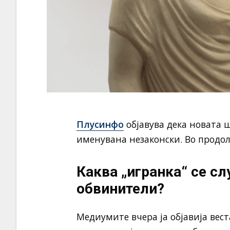
Плусинфо
објавува дека новата 
именувана незаконски. Во продол
Каква „игранка“ се сл
обвинители?
Медиумите вчера ја објавија вес