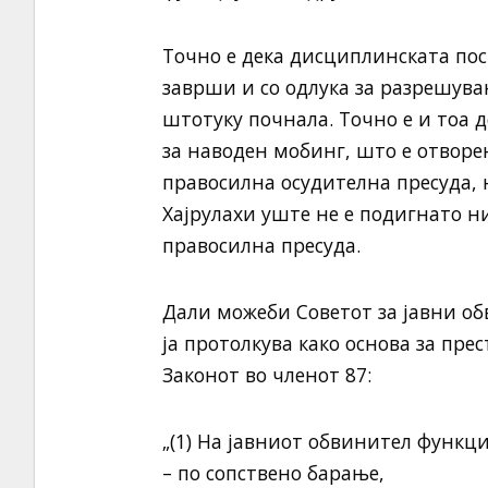
Точно е дека дисциплинската пос
заврши и со одлука за разрешува
штотуку почнала. Точно е и тоа 
за наводен мобинг, што е отворе
правосилна осудителна пресуда, н
Хајрулахи уште не е подигнато ни
правосилна пресуда.
Дали можеби Советот за јавни об
ја протолкува како основа за пре
Законот во членот 87:
„(1) На јавниот обвинител функци
– по сопствено барање,