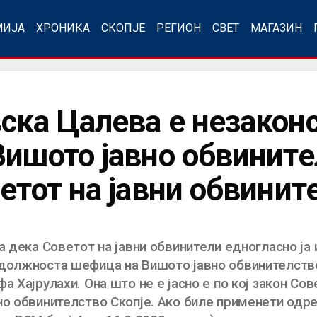
МИЈА
ХРОНИКА
СКОПЈЕ
РЕГИОН
СВЕТ
МАГАЗИН
ска Цалева е незакон
Вишото јавно обвините
етот на јавни обвинит
та дека Советот на јавни обвинители едногласно ј
 должноста шефица на Вишото јавно обвинителств
а Хајрулахи. Она што не е јасно е по кој закон Сов
но обвинителство Скопје. Ако биле применети одре