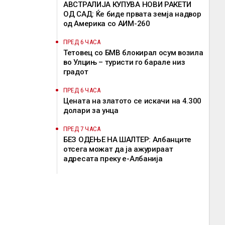
АВСТРАЛИЈА КУПУВА НОВИ РАКЕТИ
ОД САД: Ќе биде првата земја надвор
од Америка со АИМ-260
ПРЕД 6 ЧАСА
Тетовец со БМВ блокирал осум возила
во Улцињ – туристи го барале низ
градот
ПРЕД 6 ЧАСА
Цената на златото се искачи на 4.300
долари за унца
ПРЕД 7 ЧАСА
БЕЗ ОДЕЊЕ НА ШАЛТЕР: Албанците
отсега можат да ја ажурираат
адресата преку е-Албанија