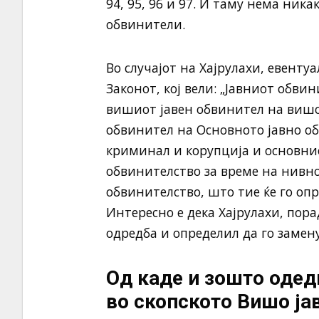
94, 95, 96 и 97. И таму нема ника
обвинители.
Во случајот на Хајрулахи, евенту
Законот, кој вели: „Јавниот обви
вишиот јавен обвинител на вишо
обвинител на Основното јавно о
криминал и корупција и основнио
обвинителство за време на нивно
обвинителство, што тие ќе го опр
Интересно е дека Хајрулахи, пора
одредба и определил да го замен
Од каде и зошто одед
во скопското Вишо ја