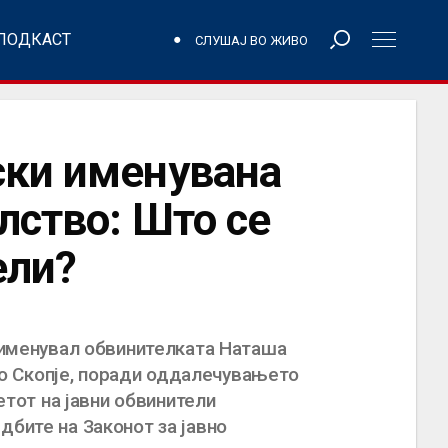
ПОДКАСТ
СЛУШАЈ ВО ЖИВО
ски именувана
лство: Што се
ели?
а именувал обвинителката Наташа
о Скопје, поради оддалечувањето
етот на јавни обвинители
дбите на Законот за јавно