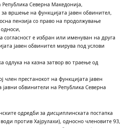
а Република Северна Македонија,
та за вршење на функцијата јавен обвинител,
росна пензија со право на продолжување
 односи,
ва согласност е избран или именуван на друга
цијата јавен обвинител мирува под услови
ка одлука на казна затвор во траење од
овој член престанокот на функцијата јавен
а јавни обвинители на Република Северна
нските одредби за дисциплинската постапка
 води против Хајрулахи), односно членовите 93,