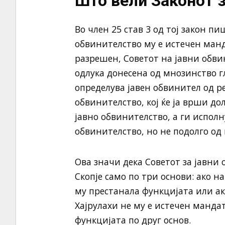
Што вели Законот з
Во член 25 став 3 од тој закон п
обвинителство му е истечен манд
разрешен, Советот на јавни обви
одлука донесена од мнозинство г
определува јавен обвинител од р
обвинителство, кој ќе ја врши до
јавно обвинителство, а ги исполн
обвинителство, но не подолго од 
Ова значи дека Советот за јавни
Скопје само по три основи: ако н
му престанала функцијата или ак
Хајрулахи не му е истечен мандат
функцијата по друг основ.