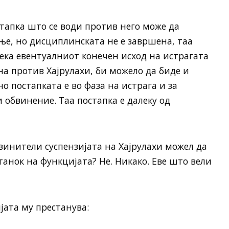
тапка што се води против него може да
ње, но дисциплинската не е завршена, таа
дека евентуалниот конечен исход на истрагата
на против Хајрулахи, би можело да биде и
о постапката е во фаза на истрага и за
 обвинение. Таа постапка е далеку од
винители суспензијата на Хајрулахи можел да
станок на функцијата? Не. Никако. Еве што вели
јата му престанува: