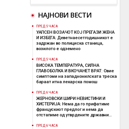
НАЈНОВИ ВЕСТИ
ПРЕД 5 ЧАСА
УАПСЕН ВОЗАЧОТ КОЈ ПРЕГАЗИ ЖЕНА
И ИЗБЕГА: Деветнаесетгодишникот е
задржан во полициска станица,
возилото е одземено
ПРЕД 5 ЧАСА
ВИСОКА ТЕМПЕРАТУРА, СИЛНА
ГЛАВОБОЛКА И ВКОЧАНЕТ ВРАТ: Овие
симптоми на западнонилската треска
бараат итна лекарска помош
ПРЕД 6 ЧАСА
ЖЕРНОВСКИ ШИРИ НЕВИСТИНИ И
ХИСТЕРИЈА: Нема да го прифатиме
францускиот предлог и нема да
отстапиме од утврдените државни
позиции, велат од ВМРО-ДПМНЕ
ПРЕД 6 ЧАСА