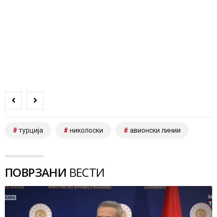
турција
николоски
авионски линии
ПОВРЗАНИ
ВЕСТИ