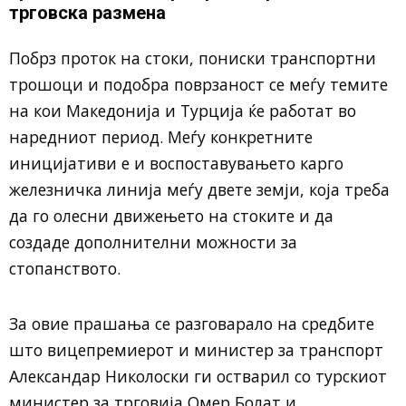
трговска размена
Побрз проток на стоки, пониски транспортни
трошоци и подобра поврзаност се меѓу темите
на кои Македонија и Турција ќе работат во
наредниот период. Меѓу конкретните
иницијативи е и воспоставувањето карго
железничка линија меѓу двете земји, која треба
да го олесни движењето на стоките и да
создаде дополнителни можности за
стопанството.
За овие прашања се разговарало на средбите
што вицепремиерот и министер за транспорт
Александар Николоски ги остварил со турскиот
министер за трговија Омер Болат и