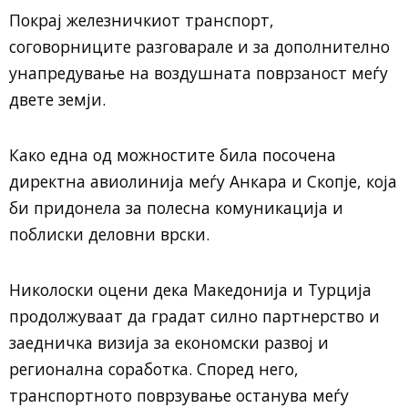
Покрај железничкиот транспорт,
соговорниците разговарале и за дополнително
унапредување на воздушната поврзаност меѓу
двете земји.
Како една од можностите била посочена
директна авиолинија меѓу Анкара и Скопје, која
би придонела за полесна комуникација и
поблиски деловни врски.
Николоски оцени дека Македонија и Турција
продолжуваат да градат силно партнерство и
заедничка визија за економски развој и
регионална соработка. Според него,
транспортното поврзување останува меѓу