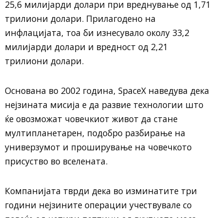
25,6 милијарди долари при вреднување од 1,71
трилиони долари. Прилагодено на
инфлацијата, тоа би изнесувало околу 33,2
милијарди долари и вредност од 2,21
трилиони долари.
Основана во 2002 година, SpaceX наведува дека
нејзината мисија е да развие технологии што
ќе овозможат човечкиот живот да стане
мултипланетарен, подобро разбирање на
универзумот и проширување на човечкото
присуство во вселената.
Компанијата тврди дека во изминатите три
години нејзините операции учествувале со