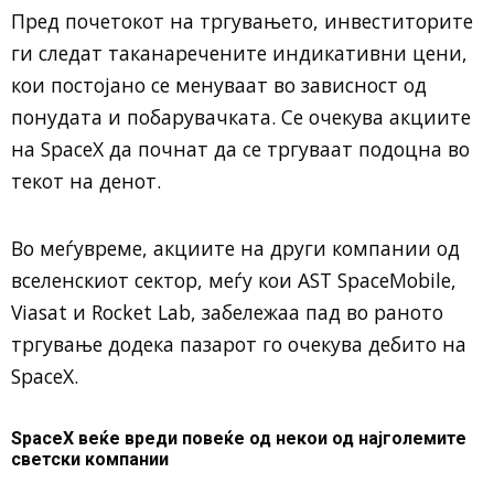
Пред почетокот на тргувањето, инвеститорите
ги следат таканаречените индикативни цени,
кои постојано се менуваат во зависност од
понудата и побарувачката. Се очекува акциите
на SpaceX да почнат да се тргуваат подоцна во
текот на денот.
Во меѓувреме, акциите на други компании од
вселенскиот сектор, меѓу кои AST SpaceMobile,
Viasat и Rocket Lab, забележаа пад во раното
тргување додека пазарот го очекува дебито на
SpaceX.
SpaceX веќе вреди повеќе од некои од најголемите
светски компании