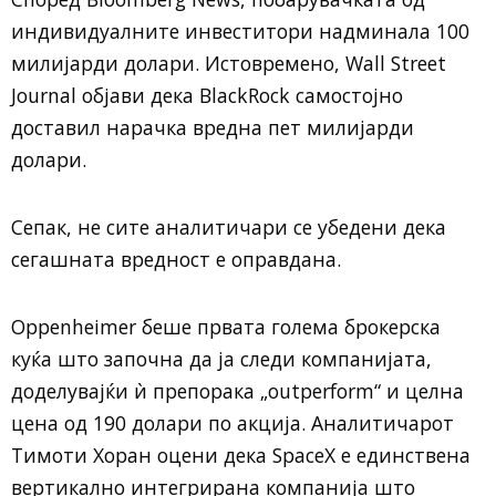
индивидуалните инвеститори надминала 100
милијарди долари. Истовремено, Wall Street
Journal објави дека BlackRock самостојно
доставил нарачка вредна пет милијарди
долари.
Сепак, не сите аналитичари се убедени дека
сегашната вредност е оправдана.
Oppenheimer беше првата голема брокерска
куќа што започна да ја следи компанијата,
доделувајќи ѝ препорака „outperform“ и целна
цена од 190 долари по акција. Аналитичарот
Тимоти Хоран оцени дека SpaceX е единствена
вертикално интегрирана компанија што