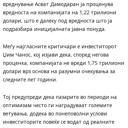
вреднување Асват Дамодаран ја проценува
вредноста на компанијата на 1,22 трилиони
долари, што е далеку под вредноста што ја
подразбира иницијалната јавна понуда.
Меѓу најгласните критичари е инвеститорот
Џим Чанос, кој изјави дека, според негова
проценка, компанијата не вреди 1,75 трилиони
долари врз основа на разумни очекувања за
следните пет години.
Тој предупреди дека пазарите во периоди на
оптимизам често ги наградуваат големите
ветувања, додека во понеповолни услови
инвеститорите повеќе се водат од реалните