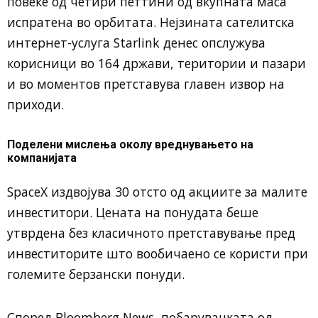
повеќе од четири петтини од вкупната маса
испратена во орбитата. Нејзината сателитска
интернет-услуга Starlink денес опслужува
корисници во 164 држави, територии и пазари
и во моментов претставува главен извор на
приходи.
Поделени мислења околу вреднувањето на
компанијата
SpaceX издвојува 30 отсто од акциите за малите
инвеститори. Цената на понудата беше
утврдена без класичното претставување пред
инвеститорите што вообичаено се користи при
големите берзански понуди.
Според Bloomberg News, побарувачката од