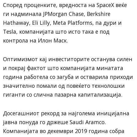
Според проценките, вредноста на SpaceX веќе
ги надминала JPMorgan Chase, Berkshire
Hathaway, Eli Lilly, Meta Platforms, па дури и
Tesla, компанијата што исто така е под
контрола на Илон Маск.
Оптимизмот кај инвеститорите останува силен
и покрај фактот што компанијата минатата
година работела со загуба и остварила приходи
значително помали од повеќето технолошки
гиганти со слична пазарна капитализација.
Досегашниот рекорд за најголема иницијална
јавна понуда го држеше Saudi Aramco.
Компанијата во декември 2019 година собра