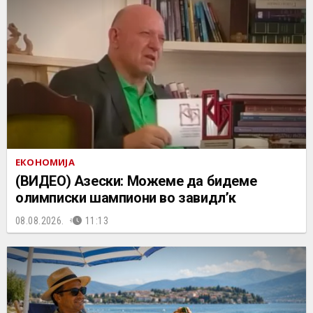
ЕКОНОМИЈА
(ВИДЕО) Азески: Можеме да бидеме
олимписки шампиони во завидл’к
08.08.2026.
11:13