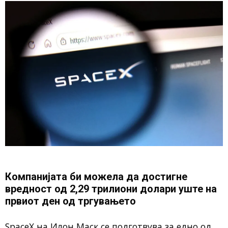
Компанијата би можела да достигне
вредност од 2,29 трилиони долари уште на
првиот ден од тргувањето
SpaceX на Илон Маск се подготвува за едно од