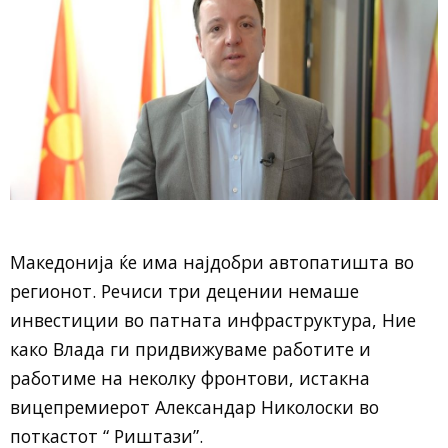
Македонија ќе има најдобри автопатишта во
региoнот. Речиси три децении немаше
инвестиции во патната инфраструктура, Ние
како Влада ги придвижуваме работите и
работиме на неколку фронтови, истакна
вицепремиерот Александар Николоски во
поткастот “ Риштази”.