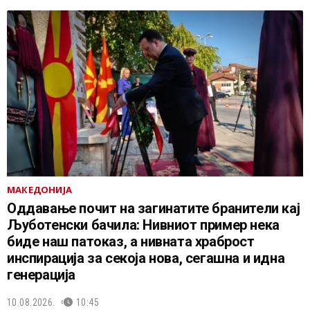
МАКЕДОНИЈА
Оддавање почит на загинатите бранители кај
Љуботенски бачила: Нивниот пример нека
биде наш патоказ, а нивната храброст
инспирација за секоја нова, сегашна и идна
генерација
10.08.2026.
10:45