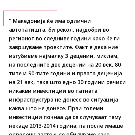
“ Македонија ќе има одлични
автопатишта, би рекол, најдобри во
регионот во следниве години како ќе ги
завршуваме проектите. Факт е дека ние
изгубивме најмалку 3 децении, мислам,
на последните две децении на 20 век, 80-
тите и 90-тите години и првата деценија
на 21 век, така што еднo 30 години речиси
никакви инвестиции во патната
инфраструктура не донесе во ситуација
каква што не донесе. Први големи
инвестиции почнаа да се случуваат таму
некаде 2013-2014 година, па после имаше
одредени застои, се обидуваме како