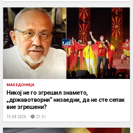
МАКЕДОНИЈА
Никој не го згрешил знамето,
„државотворни“ низаедни, да не сте сепак
вие згрешени?
10.08.2026.
21:51