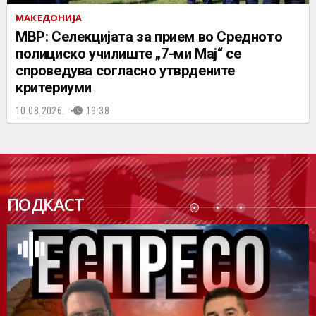
МАКЕДОНИЈА
МВР: Селекцијата за прием во Средното
полициско училиште „7-ми Мај“ се
спроведува согласно утврдените
критериуми
10.08.2026.
19:38
ПОДК
ПОДКАСТ
АСТ