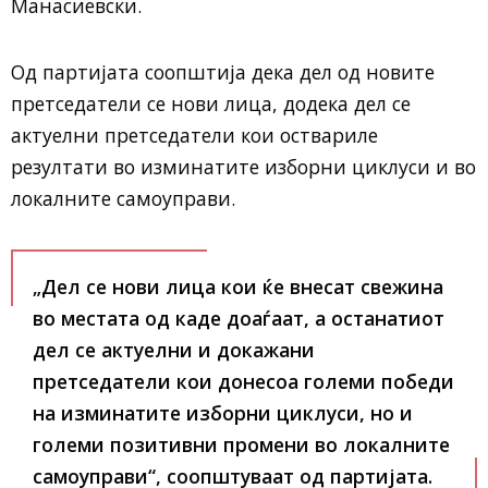
Манасиевски.
Од партијата соопштија дека дел од новите
претседатели се нови лица, додека дел се
актуелни претседатели кои оствариле
резултати во изминатите изборни циклуси и во
локалните самоуправи.
„Дел се нови лица кои ќе внесат свежина
во местата од каде доаѓаат, а останатиот
дел се актуелни и докажани
претседатели кои донесоа големи победи
на изминатите изборни циклуси, но и
големи позитивни промени во локалните
самоуправи“, соопштуваат од партијата.