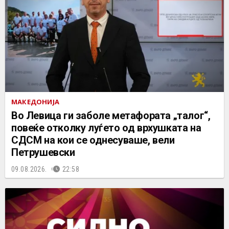
МАКЕДОНИЈА
Во Левица ги заболе метафората „талог“,
повеќе отколку луѓето од врхушката на
СДСМ на кои се однесуваше, вели
Петрушевски
09.08.2026.
22:58