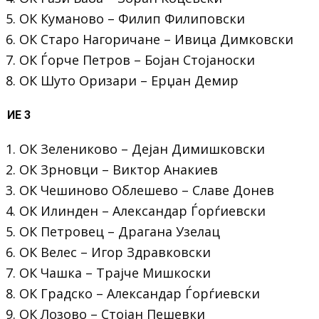
ОК Куманово – Филип Филиповски
ОК Старо Нагоричане – Ивица Димковски
ОК Ѓорче Петров – Бојан Стојаноски
ОК Шуто Оризари – Ерџан Демир
ИЕ 3
ОК Зелениково – Дејан Димишковски
ОК Зрновци – Виктор Анакиев
ОК Чешиново Облешево – Славе Донев
ОК Илинден – Александар Ѓорѓиевски
ОК Петровец – Драгана Узелац
ОК Велес – Игор Здравковски
ОК Чашка – Трајче Мишкоски
ОК Градско – Александар Ѓорѓиевски
ОК Лозово – Стојан Пешевки