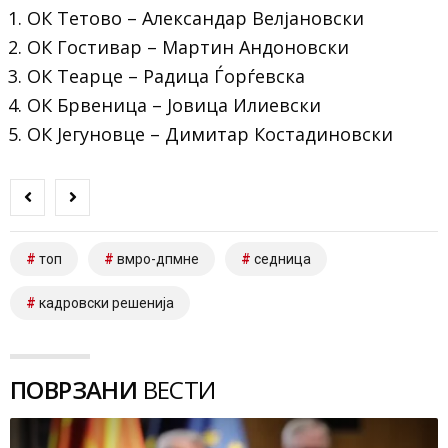
ОК Тетово – Александар Велјановски
ОК Гостивар – Мартин Андоновски
ОК Теарце – Радица Ѓорѓевска
ОК Брвеница – Јовица Илиевски
ОК Јегуновце – Димитар Костадиновски
топ
вмро-дпмне
седница
кадровски решенија
ПОВРЗАНИ
ВЕСТИ