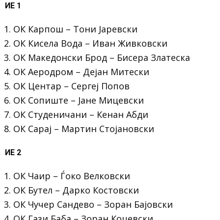
ИЕ 1
ОК Карпош – Тони Јаревски
ОК Кисела Вода – Иван Живковски
ОК Македонски Брод – Бисера Златеска
ОК Аеродром – Дејан Митески
ОК Центар – Сергеј Попов
ОК Сопиште – Јане Мицевски
ОК Студеничани – Кенан Абди
ОК Сарај – Мартин Стојановски
ИЕ 2
ОК Чаир – Ѓоко Велковски
ОК Бутел – Дарко Костовски
ОК Чучер Сандево – Зоран Бајовски
ОК Гази Баба – Зоран Коцевски