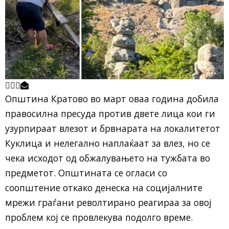
Општина Кратово во март оваа година добила
правосилна пресуда против двете лица кои ги
узурпираат влезот и брвнарата на локалитетот
Куклица и нелегално наплаќаат за влез, но се
чека исходот од обжалувањето на тужбата во
предметот. Општината се огласи со
соопштение откако денеска на социјалните
мрежи граѓани револтирано реагираа за овој
проблем кој се провлекува подолго време.