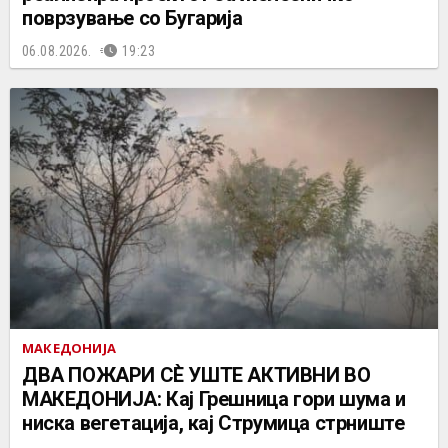
поврзување со Бугарија
06.08.2026.
19:23
МАКЕДОНИЈА
ДВА ПОЖАРИ СÈ УШТЕ АКТИВНИ ВО
МАКЕДОНИЈА: Кај Грешница гори шума и
ниска вегетација, кај Струмица стрниште