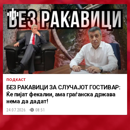
ПОДКАСТ
БЕЗ РАКАВИЦИ ЗА СЛУЧАЈОТ ГОСТИВАР:
Ќе пијат фекалии, ама граѓанска држава
нема да дадат!
24.07.2026.
08:51