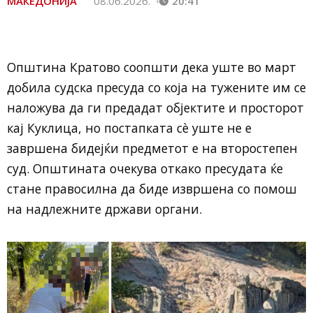
МАКЕДОНИЈА
08.06.2026.
20:41
Општина Кратово соопшти дека уште во март
добила судска пресуда со која на тужените им се
наложува да ги предадат објектите и просторот
кај Куклица, но постапката сè уште не е
завршена бидејќи предметот е на второстепен
суд. Општината очекува откако пресудата ќе
стане правосилна да биде извршена со помош
на надлежните држави органи.