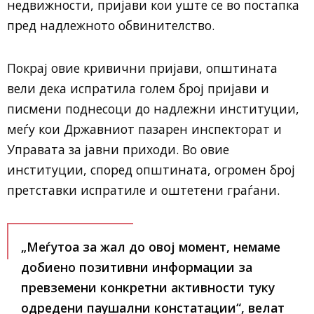
недвижности, пријави кои уште се во постапка
пред надлежното обвинителство.
Покрај овие кривични пријави, општината
вели дека испратила голем број пријави и
писмени поднесоци до надлежни институции,
меѓу кои Државниот пазарен инспекторат и
Управата за јавни приходи. Во овие
институции, според општината, огромен број
претставки испратиле и оштетени граѓани.
„Меѓутоа за жал до овој момент, немаме
добиено позитивни информации за
превземени конкретни активности туку
одредени паушални констатации“, велат