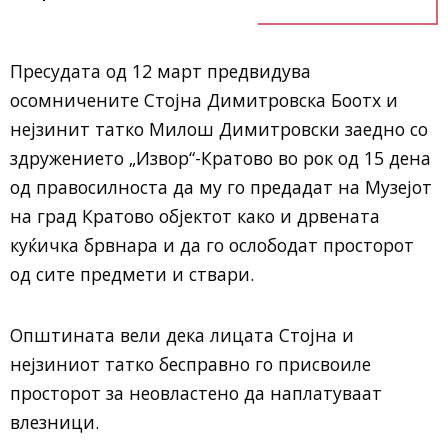
Пресудата од 12 март предвидува
осомничените Стојна Димитровска Боотх и
нејзинит татко Милош Димитровски заедно со
здружението „Извор“-Кратово во рок од 15 дена
од правосилноста да му го предадат на Музејот
на град Кратово објектот како и дрвената
куќичка брвнара и да го ослободат просторот
од сите предмети и ствари.
Општината вели дека лицата Стојна и
нејзиниот татко бесправно го присвоиле
просторот за неовластено да наплатуваат
влезници.