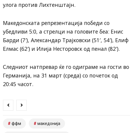
улога против Лихтенштајн.
Македонската репрезентација победи со
убедливи 5:0, а стрелци на головите беа: Енис
Барди (7′), Александар Трајковски (51′, 54′), Елиф
Елмас (62′) и Илија Несторовск од пенал (82′).
Следниот натпревар ќе го одиграме на гости во
Германија, на 31 март (среда) со почеток од
20:45 часот.
ффм
македонија