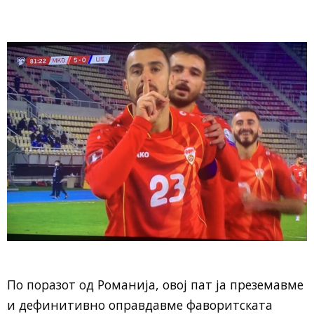
По поразот од Романија, овој пат ја преземавме
и дефинитивно оправдавме фаворитската