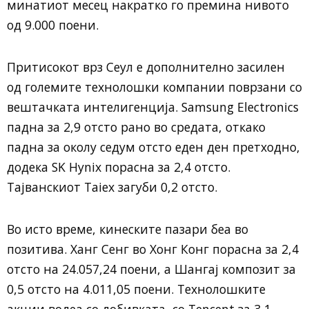
минатиот месец накратко го премина нивото
од 9.000 поени.
Притисокот врз Сеул е дополнително засилен
од големите технолошки компании поврзани со
вештачката интелигенција. Samsung Electronics
падна за 2,9 отсто рано во средата, откако
падна за околу седум отсто еден ден претходно,
додека SK Hynix порасна за 2,4 отсто.
Тајванскиот Taiex загуби 0,2 отсто.
Во исто време, кинеските пазари беа во
позитива. Ханг Сенг во Хонг Конг порасна за 2,4
отсто на 24.057,24 поени, а Шангај композит за
0,5 отсто на 4.011,05 поени. Технолошките
акции водеа со добивката, со Tencent за 3,1