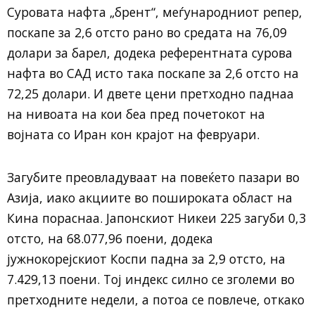
Суровата нафта „брент“, меѓународниот репер,
поскапе за 2,6 отсто рано во средата на 76,09
долари за барел, додека референтната сурова
нафта во САД исто така поскапе за 2,6 отсто на
72,25 долари. И двете цени претходно паднаа
на нивоата на кои беа пред почетокот на
војната со Иран кон крајот на февруари.
Загубите преовладуваат на повеќето пазари во
Азија, иако акциите во пошироката област на
Кина пораснаа. Јапонскиот Никеи 225 загуби 0,3
отсто, на 68.077,96 поени, додека
јужнокорејскиот Коспи падна за 2,9 отсто, на
7.429,13 поени. Тој индекс силно се зголеми во
претходните недели, а потоа се повлече, откако