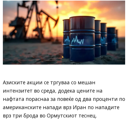
Азиските акции се тргуваа со мешан
интензитет во среда, додека цените на
нафтата пораснаа за повеќе од два проценти по
американските напади врз Иран по нападите
врз три брода во Ормутскиот теснец.