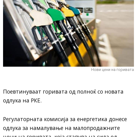
Нови цени на горивата
Поевтинуваат горивата од полноќ со новата
одлука на РКЕ.
Регулаторната комисија за енергетика донесе
одлука за намалување на малопродажните
цени на горивата, која стапува на сила од