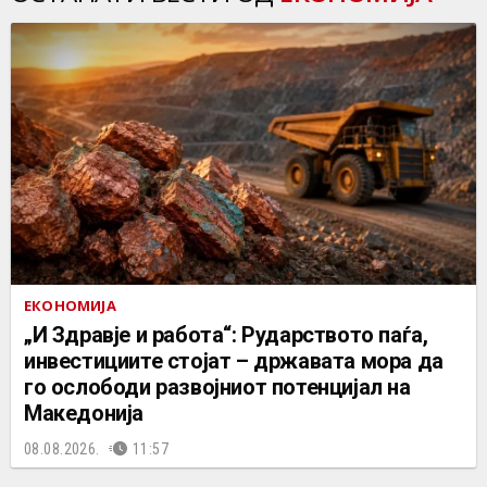
ЕКОНОМИЈА
„И Здравје и работа“: Рударството паѓа,
инвестициите стојат – државата мора да
го ослободи развојниот потенцијал на
Македонија
08.08.2026.
11:57