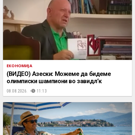
ЕКОНОМИЈА
(ВИДЕО) Азески: Можеме да бидеме
олимписки шампиони во завидл’к
08.08.2026.
11:13