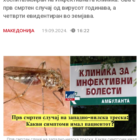
прв смртен случај од вирусот годинава, а
четврти евидентиран во земјава.
МАКЕДОНИЈА
19.09.2024.
16:22
Прв смртен случај на западно-нилска треска: Какви симптоми имал