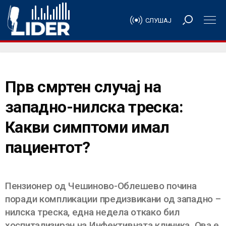
СЛУШАЈ
Прв смртен случај на
западно-нилска треска:
Какви симптоми имал
пациентот?
Пензионер од Чешиново-Облешево почина
поради компликации предизвикани од западно –
нилска треска, една недела откако бил
хоспитализиран на Инфективната клиника. Ова е