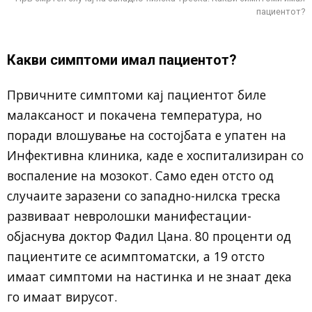
пациентот?
Какви симптоми имал пациентот?
Првичните симптоми кај пациентот биле
малаксаност и покачена температура, но
поради влошување на состојбата е упатен на
Инфективна клиника, каде е хоспитализиран со
воспаление на мозокот. Само еден отсто од
случаите заразени со западно-нилска треска
развиваат невролошки манифестации-
објаснува доктор Фадил Цана. 80 проценти од
пациентите се асимптоматски, а 19 отсто
имаат симптоми на настинка и не знаат дека
го имаат вирусот.