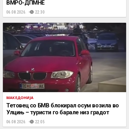
ВМРО-ДПМНЕ
06.08.2026.
22:30
МАКЕДОНИЈА
Тетовец со БМВ блокирал осум возила во
Улцињ – туристи го барале низ градот
06.08.2026.
22:05