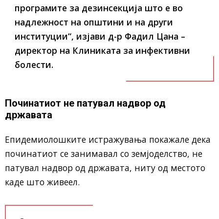
програмите за дезинсекција што е во
надлежност на општини и на други
институции“, изјави д-р Фадил Цана –
директор на Клиниката за инфективни
болести.
Починатиот не патувал надвор од
државата
Епидемиолошките истражувања покажале дека
починатиот се занимавал со земјоделство, не
патувал надвор од државата, ниту од местото
каде што живеел.