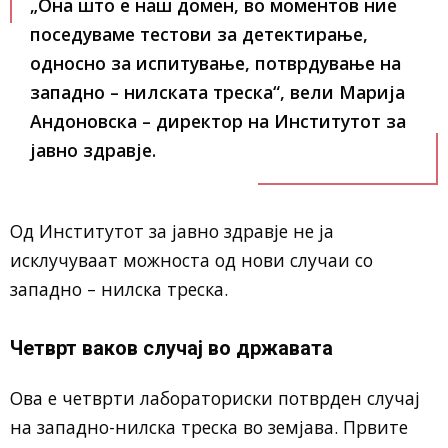
„Она што е наш домен, во моментов ние
поседуваме тестови за детектирање,
односно за испитување, потврдување на
западно – нилската треска“, вели Марија
Андоновска – директор на Институтот за
јавно здравје.
Од Институтот за јавно здравје не ја
исклучуваат можноста од нови случаи со
западно – нилска треска.
Четврт ваков случај во државата
Ова е четврти лабораториски потврден случај
на западно-нилска треска во земјава. Првите