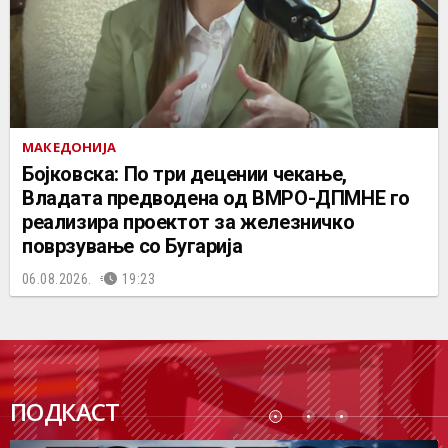
МАКЕДОНИЈА
Бојковска: По три децении чекање,
Владата предводена од ВМРО-ДПМНЕ го
реализира проектот за железничко
поврзување со Бугарија
06.08.2026.
19:23
ПОДК
ПОДКАСТ