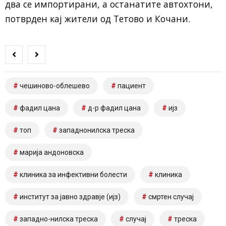
два се импортирани, а останатите автохтони,
потврден кај жители од Тетово и Кочани.
чешиново-облешево
пациент
фадил цана
д-р фадил цана
ијз
топ
западнонилска треска
марија андоновска
клиника за инфективни болести
клиника
институт за јавно здравје (ијз)
смртен случај
западно-нилска треска
случај
треска