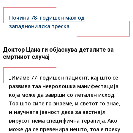
Почина 78- годишен маж од
западнонилска треска
Доктор Цана ги објаснува деталите за
смртниот случај
„Имаме 77- годишен пациент, кај што се
развива таа невролошка манифестација
која може да заврши со летален исход.
Тоа што сите го знаеме, и светот го знае,
и научната јавност дека за вестнајл
вирусот нема специфична терапија. Ако
може да се превенира нешто, тоа е преку