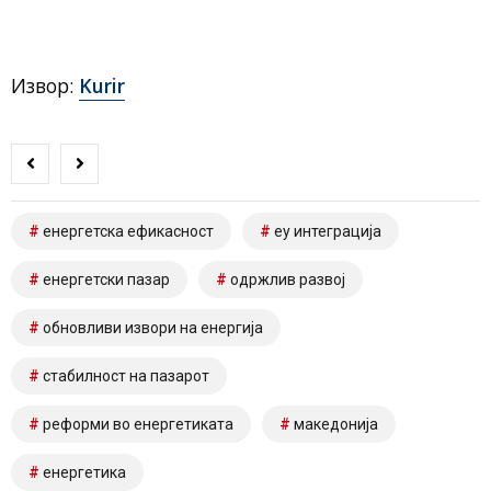
Извор:
Kurir
енергетска ефикасност
еу интеграција
енергетски пазар
одржлив развој
обновливи извори на енергија
стабилност на пазарот
реформи во енергетиката
македонија
енергетика