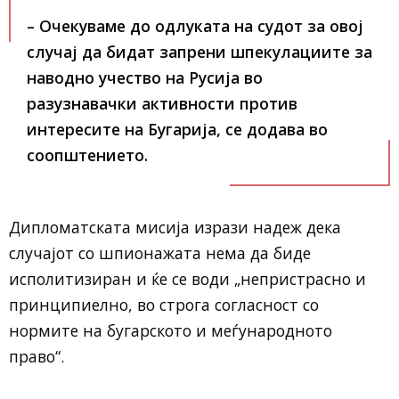
– Очекуваме до одлуката на судот за овој
случај да бидат запрени шпекулациите за
наводно учество на Русија во
разузнавачки активности против
интересите на Бугарија,
се додава во
соопштението.
Дипломатската мисија изрази надеж дека
случајот со шпионажата нема да биде
исполитизиран и ќе се води „непристрасно и
принципиелно, во строга согласност со
нормите на бугарското и меѓународното
право“.