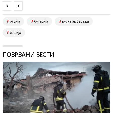
русија
бугарија
руска амбасада
софија
ПОВРЗАНИ
ВЕСТИ