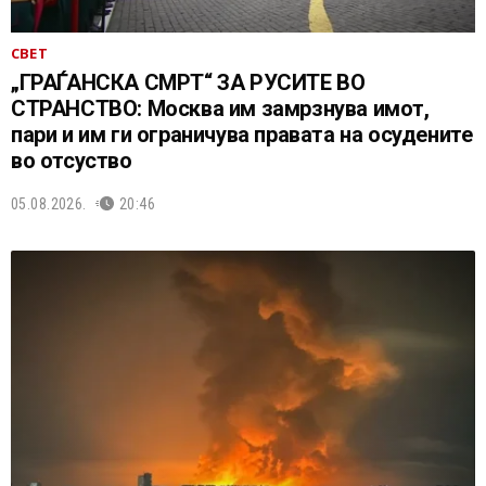
СВЕТ
„ГРАЃАНСКА СМРТ“ ЗА РУСИТЕ ВО
СТРАНСТВО: Москва им замрзнува имот,
пари и им ги ограничува правата на осудените
во отсуство
05.08.2026.
20:46