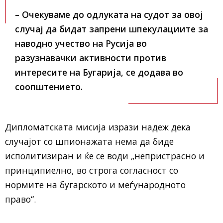
– Очекуваме до одлуката на судот за овој
случај да бидат запрени шпекулациите за
наводно учество на Русија во
разузнавачки активности против
интересите на Бугарија,
се додава во
соопштението.
Дипломатската мисија изрази надеж дека
случајот со шпионажата нема да биде
исполитизиран и ќе се води „непристрасно и
принципиелно, во строга согласност со
нормите на бугарското и меѓународното
право“.