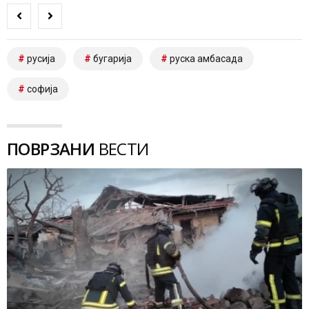
русија
бугарија
руска амбасада
софија
ПОВРЗАНИ
ВЕСТИ