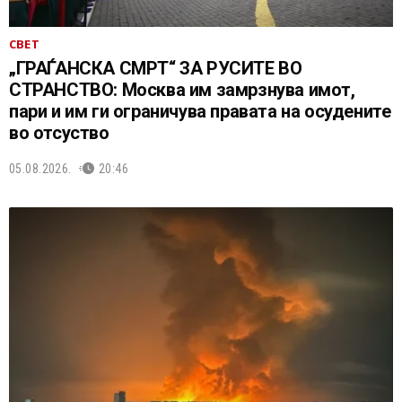
СВЕТ
„ГРАЃАНСКА СМРТ“ ЗА РУСИТЕ ВО
СТРАНСТВО: Москва им замрзнува имот,
пари и им ги ограничува правата на осудените
во отсуство
05.08.2026.
20:46