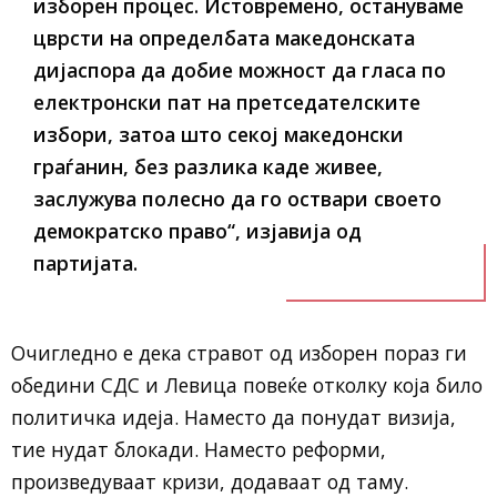
изборен процес. Истовремено, остануваме
цврсти на определбата македонската
дијаспора да добие можност да гласа по
електронски пат на претседателските
избори, затоа што секој македонски
граѓанин, без разлика каде живее,
заслужува полесно да го оствари своето
демократско право“, изјавија од
партијата.
Очигледно е дека стравот од изборен пораз ги
обедини СДС и Левица повеќе отколку која било
политичка идеја. Наместо да понудат визија,
тие нудат блокади. Наместо реформи,
произведуваат кризи, додаваат од таму.