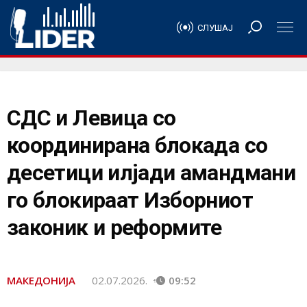
СЛУШАЈ
СДС и Левица со
координирана блокада со
десетици илјади амандмани
го блокираат Изборниот
законик и реформите
МАКЕДОНИЈА
02.07.2026.
09:52