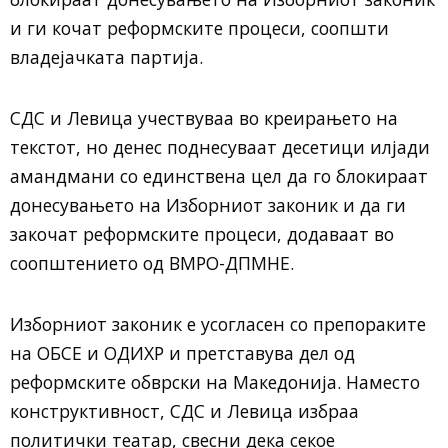
и ги кочат реформските процеси, соопшти
владејачката партија.
СДС и Левица учествуваа во креирањето на
текстот, но денес поднесуваат десетици илјади
амандмани со единствена цел да го блокираат
донесувањето на Изборниот законик и да ги
закочат реформските процеси, додаваат во
соопштението од ВМРО-ДПМНЕ.
Изборниот законик е усогласен со препораките
на ОБСЕ и ОДИХР и претставува дел од
реформските обврски на Македонија. Наместо
конструктивност, СДС и Левица избраа
политички театар, свесни дека секое