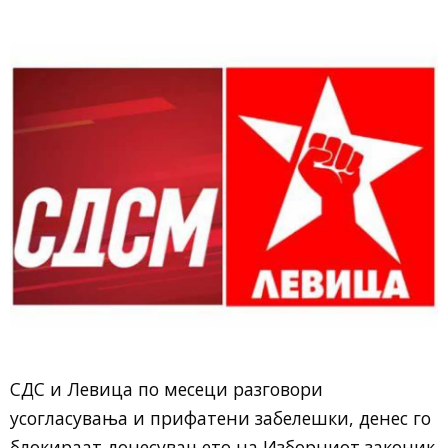
СДС и Левица по месеци разговори
усогласувања и прифатени забелешки, денес го
блокираат донесувањето на Изборниот законик