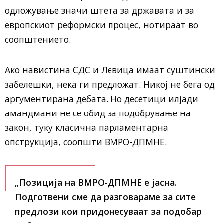
одложување значи штета за државата и за
европскиот реформски процес, нотираат во
соопштението.
Ако навистина СДС и Левица имаат суштински
забелешки, нека ги предложат. Никој не бега од
аргументирана дебата. Но десетици илјади
амандмани не се обид за подобрување на
закон, туку класична парламентарна
опструкција, соопшти ВМРО-ДПМНЕ.
„Позиција на ВМРО-ДПМНЕ е јасна.
Подготвени сме да разговараме за сите
предлози кои придонесуваат за подобар