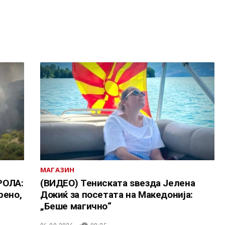
МАГАЗИН
РОЛА:
(ВИДЕО) Тениската ѕвезда Јелена
рено,
Докиќ за посетата на Македонија:
„Беше магично“