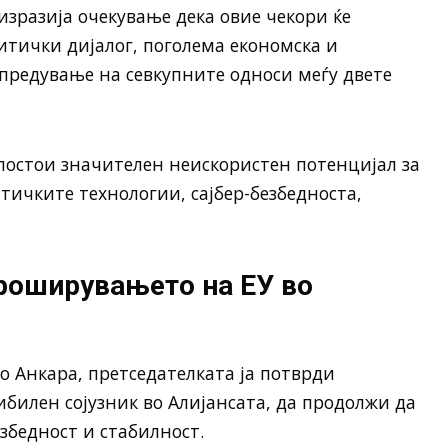
изразија очекување дека овие чекори ќе
тички дијалог, поголема економска и
апредување на севкупните односи меѓу двете
постои значителен неискористен потенцијал за
тичките технологии, сајбер-безбедноста,
роширувањето на ЕУ во
о Анкара, претседателката ја потврди
ибилен сојузник во Алијансата, да продолжи да
збедност и стабилност.