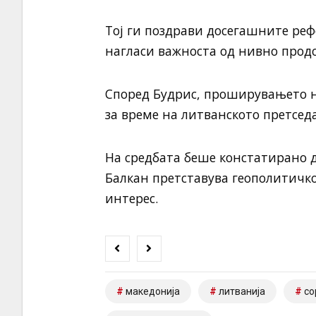
Тој ги поздрави досегашните ре
нагласи важноста од нивно прод
Според Будрис, проширувањето н
за време на литванското претседа
На средбата беше констатирано д
Балкан претставува геополитичк
интерес.
македонија
литванија
со