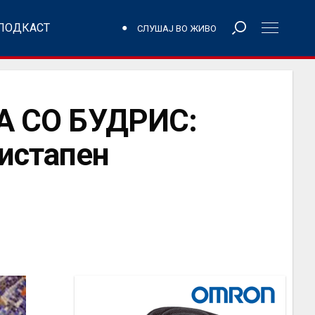
ПОДКАСТ
СЛУШАЈ ВО ЖИВО
 СО БУДРИС:
истапен