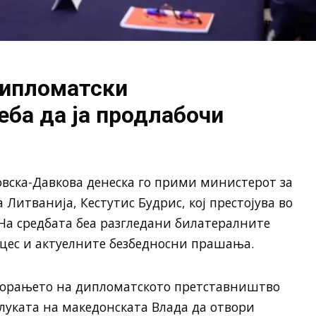
дипломатски
еба да ја продлабочи
вска-Давкова денеска го прими министерот за
Литванија, Кестутис Будрис, кој престојува во
На средбата беа разгледани билатералните
цес и актуелните безбедносни прашања.
ворањето на дипломатското претставништво
длуката на македонската Влада да отвори