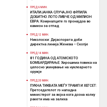
ПРЕД 6 МИН.
ИТАЛИЈАНКА СЛУЧАЈНО ФРЛИЛА
ДОБИТНО ЛОТО ЛИВЧЕ ОД МИЛИОН
ЕВРА: Комуналците го пронајдоа во
камион за отпад
ПРЕД 12 МИН.
Николоски: Дијаспората доби
директна линија Женева – Скопје
ПРЕД 14 МИН.
81 ГОДИНА ОД АТОМСКОТО
БОМБАРДИРАЊЕ: Хирошима повика на
целосно укинување на нуклеарното
оружје
ПРЕД 20 МИН.
ПУКНА ТИКВАТА МЕЃУ ТРАМП И ХЕГСЕТ:
Претседателот го нападна
министерот за војна кога дозна колку
ракети има на залиха