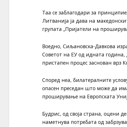
Таа се заблагодари за принципи
Литванија ја дава на македонски
групата „Пријатели на проширув
Воедно, Сиљановска-Давкова изра
Советот на ЕУ од идната година,
пристапен процес заснован врз 
Според неа, билатералните усло
опасен преседан што може да им
проширување на Европската Униј
Будрис, од своја страна, оцени д
наметнува потребата од забрзув