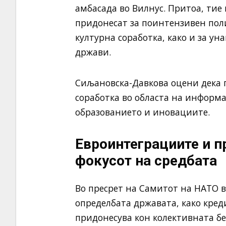
амбасада во Вилнус. Притоа, тие 
придонесат за поинтензивен поли
културна соработка, како и за ун
држави.
Сиљановска-Давкова оцени дека 
соработка во областа на информа
образованието и иновациите.
Евроинтеграциите и п
фокусот на средбата
Во пресрет на Самитот на НАТО в
определбата државата, како кред
придонесува кон колективната бе