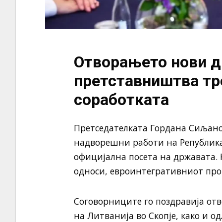
Отворањето нови 
претставништва тр
соработката
Претседателката Гордана Сиљано
надворешни работи на Република 
официјална посета на државата. 
односи, евроинтегративниот про
Соговорниците го поздравија от
на Литванија во Скопје, како и о