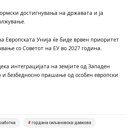
формски достигнувања на државата и ја
олжување.
а Европската Унија ќе биде врвен приоритет
вање со Советот на ЕУ во 2027 година.
ека интеграцијата на земјите од Западен
о и безбедносно прашање од особен европски
работка
гордана сиљановска-давкова