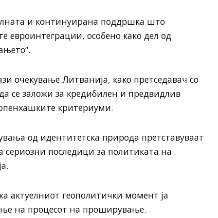
елната и континуирана поддршка што
те евроинтеграции, особено како дел од
ањето“.
зи очекување Литванија, како претседавач со
 да се заложи за кредибилен и предвидлив
Копенхашките критериуми.
вувања од идентитетска природа претставуваат
а сериозни последици за политиката на
а.
ека актуелниот геополитички момент ја
ање на процесот на проширување.