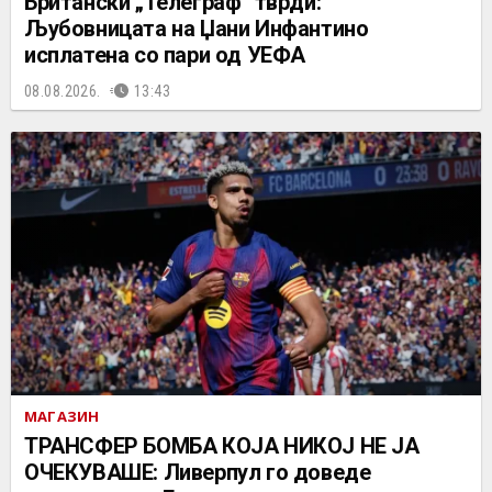
Британски „Телеграф“ тврди:
Љубовницата на Џани Инфантино
исплатена со пари од УЕФА
08.08.2026.
13:43
МАГАЗИН
ТРАНСФЕР БОМБА КОЈА НИКОЈ НЕ ЈА
ОЧЕКУВАШЕ: Ливерпул го доведе