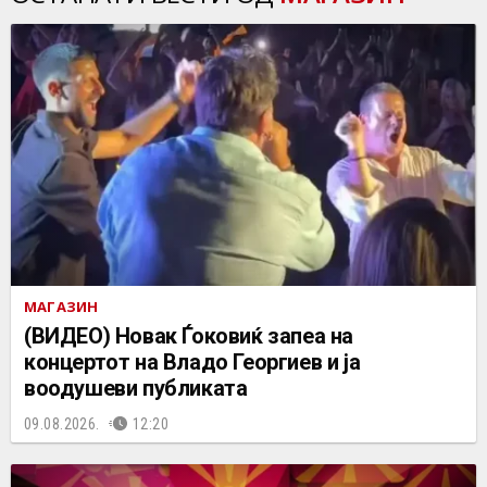
МАГАЗИН
(ВИДЕО) Новак Ѓоковиќ запеа на
концертот на Владo Георгиев и ја
воодушеви публиката
09.08.2026.
12:20