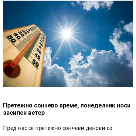
Претежно сончево време, понеделник носи
засилен ветер
Пред нас се претежно сончеви денови со