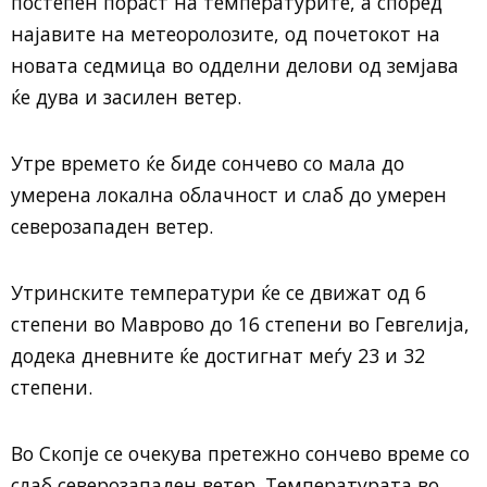
постепен пораст на температурите, а според
најавите на метеоролозите, од почетокот на
новата седмица во одделни делови од земјава
ќе дува и засилен ветер.
Утре времето ќе биде сончево со мала до
умерена локална облачност и слаб до умерен
северозападен ветер.
Утринските температури ќе се движат од 6
степени во Маврово до 16 степени во Гевгелија,
додека дневните ќе достигнат меѓу 23 и 32
степени.
Во Скопје се очекува претежно сончево време со
слаб северозападен ветер. Температурата во