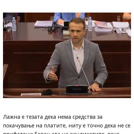
Лажна е тезата дека нема средства за
покачување на платите, ниту е точно дека не се
прифатени барањата на синдикатите, рече