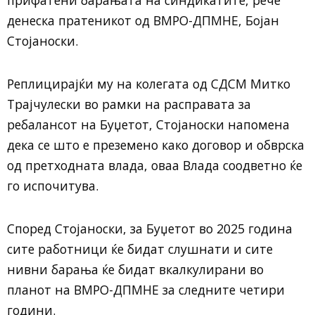
денеска пратеникот од ВМРО-ДПМНЕ, Бојан
Стојаноски.
Реплицирајќи му на колегата од СДСМ Митко
Трајчулески во рамки на расправата за
ребалансот на Буџетот, Стојаноски напомена
дека се што е преземено како договор и обврска
од претходната влада, оваа Влада соодветно ќе
го испочитува.
Според Стојаноски, за Буџетот во 2025 година
сите работници ќе бидат слушнати и сите
нивни барања ќе бидат вкалкулирани во
планот на ВМРО-ДПМНЕ за следните четири
години.