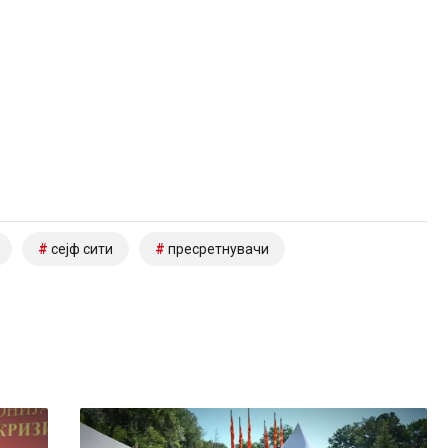
сејф сити
пресретнувачи