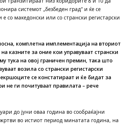
ои транзитираат низ коридорите 8 и 10 да
онира системот „безбеден град“ и ќе се
ли е со македонски или со странски регистарски
елосна, комплетна имплементација на вториот
а на казните за оние кои управуваат странски
му тука на овој граничен премин, така што
вуваат возила со странски регистарски
рекршоците се констатираат и ќе бидат за
ои не ги почитуваат правилата – рече
уари до јуни оваа година во сообраќајни
5 жртви во истиот период минатата година, на