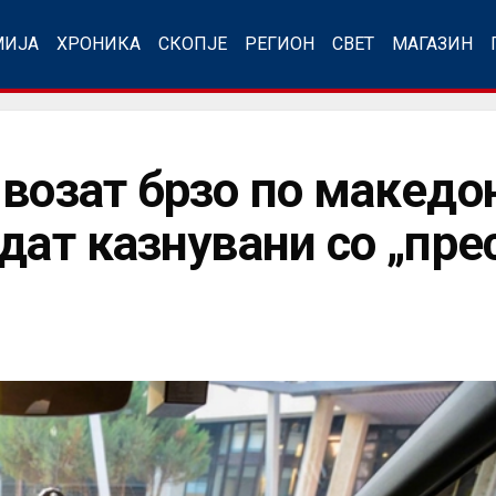
МИЈА
ХРОНИКА
СКОПЈЕ
РЕГИОН
СВЕТ
МАГАЗИН
 возат брзо по македо
дат казнувани со „пре