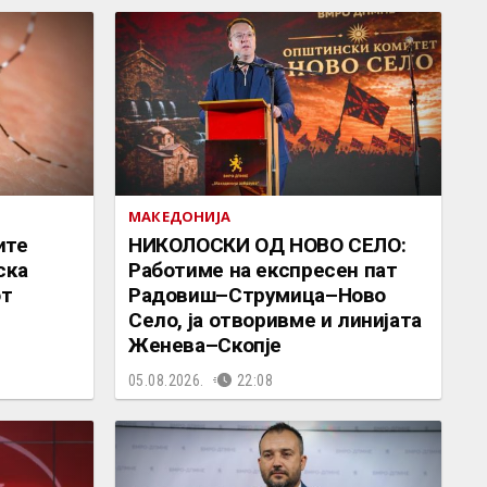
МАКЕДОНИЈА
ите
НИКОЛОСКИ ОД НОВО СЕЛО:
ска
Работиме на експресен пат
от
Радовиш–Струмица–Ново
Село, ја отворивме и линијата
Женева–Скопје
05.08.2026.
22:08