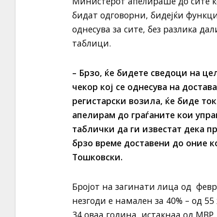
Министерот апелираше до сите к
бидат одговорни, бидејќи функци
однесува за сите, без разлика да
таблици.
– Брзо, ќе бидете сведоци на ц
чекор кој се однесува на достав
регистарски возила, ќе биде ток
апелирам до граѓаните кои упра
таблички да ги известат дека п
брзо време доставени до оние к
Тошковски.
Бројот на загинати лица од февр
незгоди е намален за 40% – од 5
34 оваа година, истакнаа од МВР.