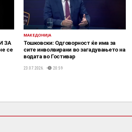
МАКЕДОНИЈА
И ЗА
Тошковски: Одговорност ќе има за
не се
сите инволвирани во загадувањето на
водата во Гостивар
23.07.2026.
20:59