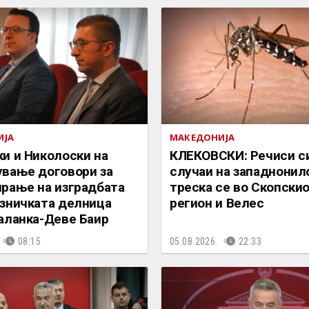
ИЈА
МАКЕДОНИЈА
и и Николоски на
КЛЕКОВСКИ: Речиси с
вање договори за
случаи на западнонил
рање на изградбата
треска се во Скопски
зничката делница
регион и Велес
аланка-Деве Баир
08:15
05.08.2026.
22:33