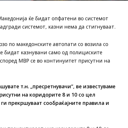
Македонија ќе бидат опфатени во системот
 надгради системот, казни нема да стигнуваат.
рзо по македонските автопати со возила со
ќе бидат казнувани само од полициските
според МВР се во континуитет присутни на
ашувате т.н. „пресретнувачи“, ве известуваме
рисутни на коридорите 8 и 10 со цел
 ги прекршуваат сообраќајните правила и