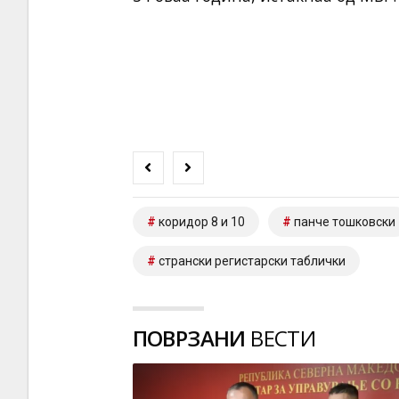
коридор 8 и 10
панче тошковски
странски регистарски таблички
ПОВРЗАНИ
ВЕСТИ