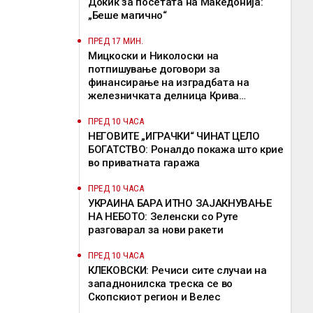
Докиќ за посетата на Македонија:
„Беше магично“
ПРЕД 17 МИН.
Мицкоски и Николоски на
потпишување договори за
финансирање на изградбата на
железничката делница Крива
Паланка-Деве Баир
ПРЕД 10 ЧАСА
НЕГОВИТЕ „ИГРАЧКИ“ ЧИНАТ ЦЕЛО
БОГАТСТВО: Роналдо покажа што крие
во приватната гаража
ПРЕД 10 ЧАСА
УКРАИНА БАРА ИТНО ЗАЈАКНУВАЊЕ
НА НЕБОТО: Зеленски со Руте
разговарал за нови ракети
ПРЕД 10 ЧАСА
КЛЕКОВСКИ: Речиси сите случаи на
западнонилска треска се во
Скопскиот регион и Велес