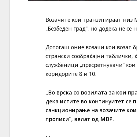
Возачите кои транзитираат низ 
„Безбеден град“, но додека не се
Дотогаш оние возачи кои возат б
странски сообраќајни таблички, 
службеници „пресретнувачи“ кои 
коридорите 8 и 10.
„Во врска со возилата за кои пр
дека истите во континуитет се п
санкционирање на возачите кои
прописи“, велат од МВР.