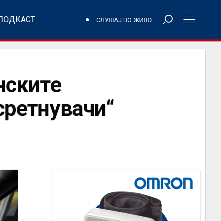
ПОДКАСТ
СЛУШАЈ ВО ЖИВО
нските
сретнувачи“