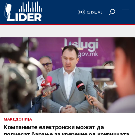
СЛУШАЈ
МАКЕДОНИЈА
Компаниите електронски можат да
поднесат барање за уверение од кривичната