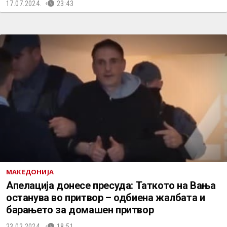
17.07.2024.
23:43
МАКЕДОНИЈА
Апелација донесе пресуда: Таткото на Вања
останува во притвор – одбиена жалбата и
барањето за домашен притвор
23.02.2024.
18:51