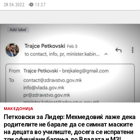
28.06.2022.
13:27
МАКЕДОНИЈА
Петковски за Лидер: Мехмедовиќ лаже дека
родителите не барале да се симнат маските
на децата во училиште, досега се испратени
три официјани барања до Владата и МЗ!