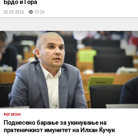
Брдо и Гора
02.05.2026.
15:26
РЕГИОН
Поднесено барање за укинување на
пратеничкиот имунитет на Илхан Ќучук