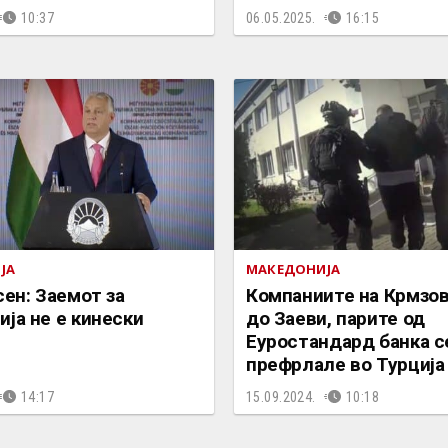
10:37
06.05.2025.
16:15
ЈА
МАКЕДОНИЈА
сен: Заемот за
Компаниите на Крмзов
ја не е кинески
до Заеви, парите од
Еуростандард банка с
префрлале во Турција
14:17
15.09.2024.
10:18