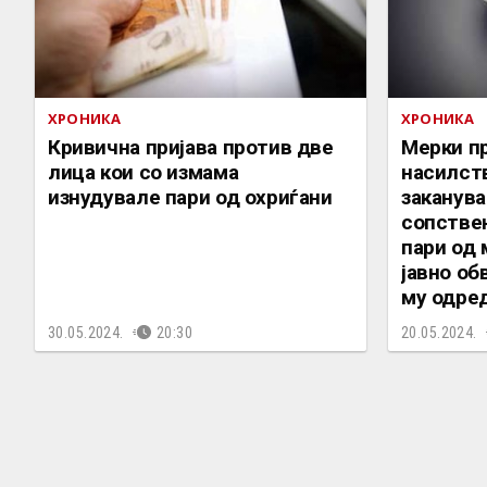
ХРОНИКА
ХРОНИКА
Кривична пријава против двe
Мерки п
лица кои со измама
насилст
изнудувале пари од охриѓани
заканува
сопствен
пари од 
јавно об
му одре
30.05.2024.
20:30
20.05.2024.