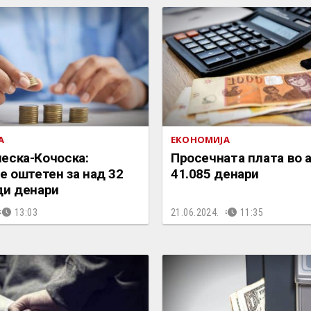
А
ЕКОНОМИЈА
еска-Кочоска:
Просечната плата во 
е оштетен за над 32
41.085 денари
ди денари
13:03
21.06.2024.
11:35