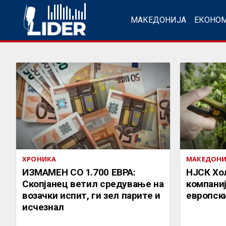
МАКЕДОНИЈА
ЕКОНО
ХРОНИКА
МАКЕДОНИ
ИЗМАМЕН СО 1.700 ЕВРА:
НЈСК Хо
Скопјанец ветил средување на
компаниј
возачки испит, ги зел парите и
европск
исчезнал