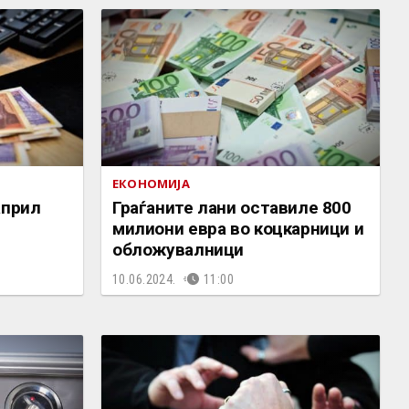
ЕКОНОМИЈА
април
Граѓаните лани оставиле 800
милиони евра во коцкарници и
обложувалници
10.06.2024.
11:00