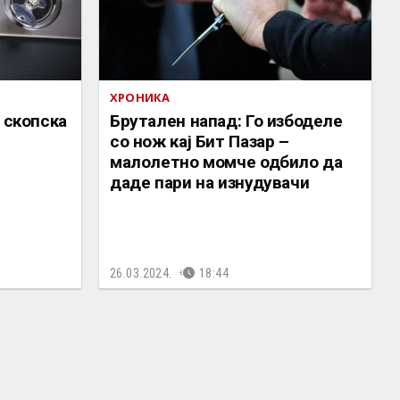
ХРОНИКА
 скопска
Брутален напад: Го избоделе
со нож кај Бит Пазар –
малолетно момче одбило да
даде пари на изнудувачи
26.03.2024.
18:44