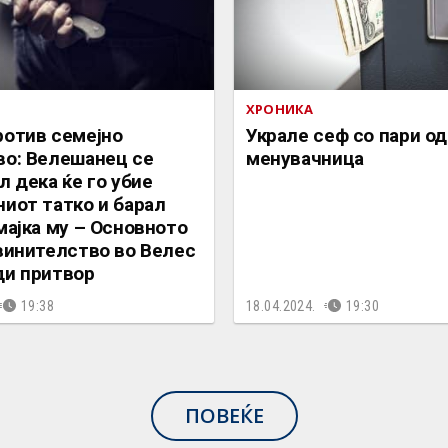
ХРОНИКА
ротив семејно
Украле сеф со пари од
во: Велешанец се
менувачница
л дека ќе го убие
иот татко и барал
мајка му – Основното
винителство во Велес
ди притвор
19:38
18.04.2024.
19:30
ПОВЕЌЕ