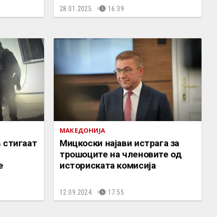
28.01.2025.
16:39
МАКЕДОНИЈА
 стигаат
Мицкоски најави истрага за
трошoците на членовите од
е
историската комисија
12.09.2024.
17:55