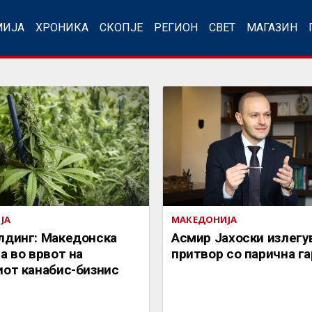
МИЈА
ХРОНИКА
СКОПЈЕ
РЕГИОН
СВЕТ
МАГАЗИН
ЈА
МАКЕДОНИЈА
лдинг: Македонска
Асмир Јахоски излегу
а во врвот на
притвор со парична га
иот канабис-бизнис