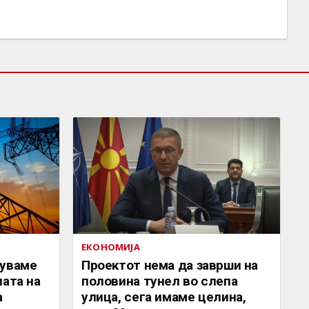
ЕКОНОМИЈА
луваме
Проектот нема да заврши на
ната на
половина тунел во слепа
а
улица, сега имаме целина,