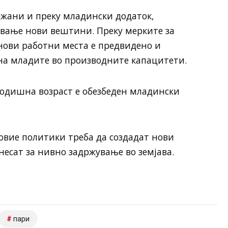
жани и преку младински додаток,
ување нови вештини. Преку мерките за
нови работни места е предвидено и
а младите во производните капацитети.
-годишна возраст е обезбеден младински
.
вие политики треба да создадат нови
есат за нивно задржување во земјава.
пари