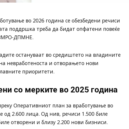
аботување во 2026 година се обезбедени речиси
ната поддршка треба да бидат опфатени повеќе
 ВМРО-ДПМНЕ.
ладите остануваат во средиштето на владините
на невработеноста и отворањето нови
главните приоритети.
ени со мерките во 2025 година
преку Оперативниот план за вработување во
 од 2.600 лица. Од нив, речиси 1.500 биле
иле отворени и близу 2.200 нови бизниси.