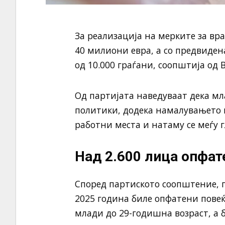
За реализација на мерките за вр
40 милиони евра, а со предвиде
од 10.000 граѓани, соопштија од
Од партијата наведуваат дека м
политики, додека намалувањето 
работни места и натаму се меѓу 
Над 2.600 лица опфат
Според партиското соопштение, 
2025 година биле опфатени повеќе
млади до 29-годишна возраст, а б