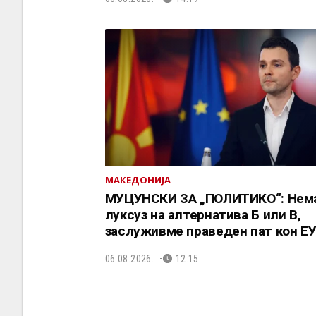
МАКЕДОНИЈА
МУЦУНСКИ ЗА „ПОЛИТИКО“: Нем
луксуз на алтернатива Б или В,
заслуживме праведен пат кон Е
06.08.2026.
12:15