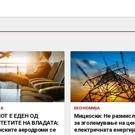
ЈА
ЕКОНОМИЈА
ОТ Е ЕДЕН ОД
Мицкоски: Не размис
ТЕТИТЕ НА ВЛАДАТА:
за зголемување на це
ските аеродроми се
електричната енергиј