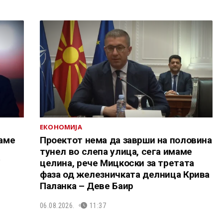
ЕКОНОМИЈА
аме
Проектот нема да заврши на половина
тунел во слепа улица, сега имаме
У
целина, рече Мицкоски за третата
фаза од железничката делница Крива
Паланка – Деве Баир
06.08.2026.
11:37