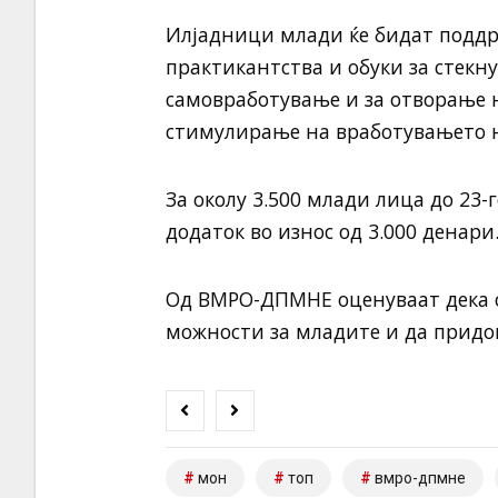
Илјадници млади ќе бидат поддр
практикантства и обуки за стекн
самовработување и за отворање 
стимулирање на вработувањето н
За околу 3.500 млади лица до 23
додаток во износ од 3.000 денари
Од ВМРО-ДПМНЕ оценуваат дека о
можности за младите и да придон
мон
топ
вмро-дпмне