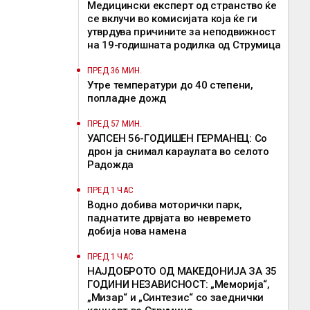
Медицински експерт од странство ќе
се вклучи во комисијата која ќе ги
утврдува причините за неподвижност
на 19-годишната родилка од Струмица
ПРЕД 36 МИН.
Утре температури до 40 степени,
попладне дожд
ПРЕД 57 МИН.
УАПСЕН 56-ГОДИШЕН ГЕРМАНЕЦ: Со
дрон ја снимал караулата во селото
Радожда
ПРЕД 1 ЧАС
Водно добива моторички парк,
паднатите дрвјата во невремето
добија нова намена
ПРЕД 1 ЧАС
НАЈДОБРОТО ОД МАКЕДОНИЈА ЗА 35
ГОДИНИ НЕЗАВИСНОСТ: „Меморија“,
„Мизар“ и „Синтезис“ со заеднички