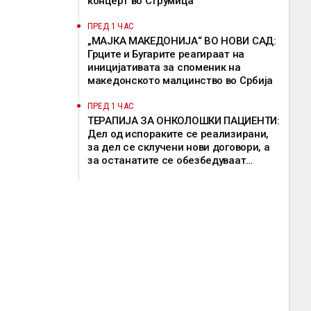
концерт во Струмица
ПРЕД 1 ЧАС
„МАЈКА МАКЕДОНИЈА“ ВО НОВИ САД:
Грците и Бугарите реагираат на
иницијативата за споменик на
македонското малцинство во Србија
ПРЕД 1 ЧАС
ТЕРАПИЈА ЗА ОНКОЛОШКИ ПАЦИЕНТИ:
Дел од испораките се реализирани,
за дел се склучени нови договори, а
за останатите се обезбедуваат
привремени решенија