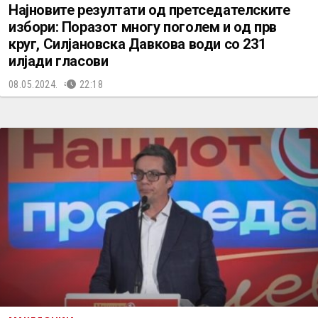
Најновите резултати од претседателските
избори: Поразот многу поголем и од прв
круг, Силјановска Давкова води со 231
илјади гласови
08.05.2024.
22:18