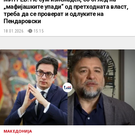
„мафијашките упади“ од претходната власт,
треба да се проверат и одлуките на
Пендаровски
18.01.2026.
15:15
МАКЕДОНИЈА