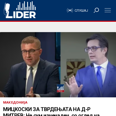
СЛУШАЈ
МАКЕДОНИЈА
МИЦКОСКИ ЗА ТВРДЕЊАТА НА Д-Р
МИТРЕВ: Не сум изненаден, со оглед на