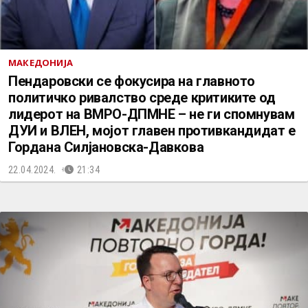
МАКЕДОНИЈА
Пендаровски се фокусира на главното
политичко ривалство среде критиките од
лидерот на ВМРО-ДПМНЕ – не ги спомнувам
ДУИ и ВЛЕН, мојот главен противкандидат е
Гордана Силјановска-Давкова
22.04.2024.
21:34