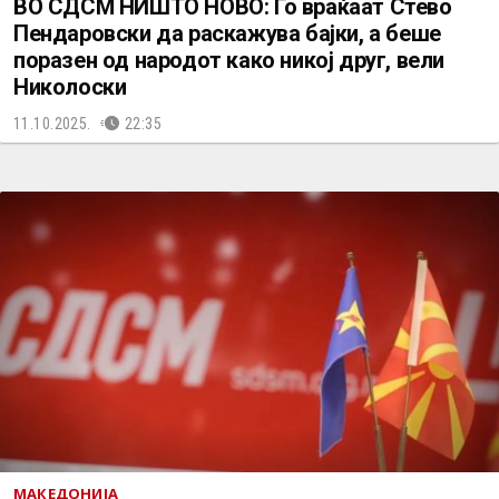
ВО СДСМ НИШТО НОВО: Го враќаат Стево
Пендаровски да раскажува бајки, а беше
поразен од народот како никој друг, вели
Николоски
11.10.2025.
22:35
МАКЕДОНИЈА