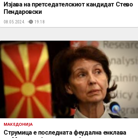
Изјава на претседателскиот кандидат Стево
Пендаровски
08.05.2024.
19:18
МАКЕДОНИЈА
Струмица е последната феудална енклава