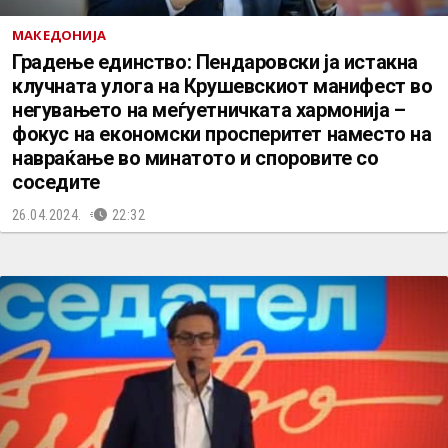
МАКЕДОНИЈА
Градење единство: Пендаровски ја истакна
клучната улога на Крушевскиот манифест во
негувањето на меѓуетничката хармонија –
фокус на економски просперитет наместо на
навраќање во минатото и споровите со
соседите
26.04.2024.
22:32