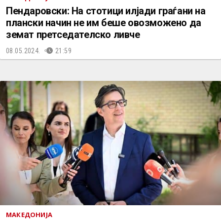
Пендаровски: На стотици илјади граѓани на
плански начин не им беше овозможено да
земат претседателско ливче
08.05.2024.
21:59
МАКЕДОНИЈА