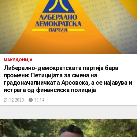
МАКЕДОНИЈА
Либерално-демократската партија бара
промени: Петицијата за смена на
градоначалничката Арсовска, а се најавува и
истрага од финансиска полиција
21.12.2023.
19:14