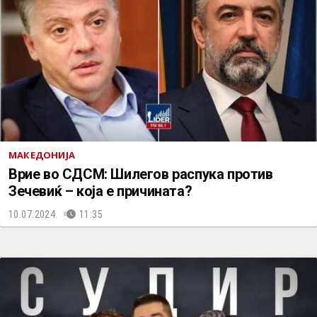
МАКЕДОНИЈА
Врие во СДСМ: Шилегов распука против
Зечевиќ – која е причината?
10.07.2024.
11:35