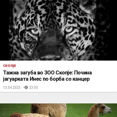
СКОПЈЕ
Тажна загуба во ЗОО Скопје: Почина
јагуарката Инес по борба со канцер
13.04.2025.
23:00