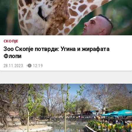
СКОПЈЕ
Зоо Скопје потврди: Угина и жирафата
Флопи
28.11.2023.
12:19