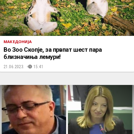
МАКЕДОНИЈА
Во Зоо Скопје, за првпат шест пара
близначиња лемури!
21.06.2023.
15:41