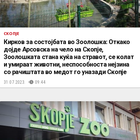
СКОПЈЕ
Кирков за состојбата во Зоолошка: Откако
дојде Арсовска на чело на Скопје,
Зоолошката стана куќа на стравот, се колат
и умираат животни, неспособноста нејзина
со рачиштата во медот го уназади Скопје
31.07.2023.
09:44