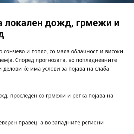
а локален дожд, грмежи и
д
о сончево и топло, со мала облачност и високи
емја. Според прогнозата, во попладневните
 делови ќе има услови за појава на слаба
жд, проследен со грмежи и ретка појава на
северен правец, а во западните региони