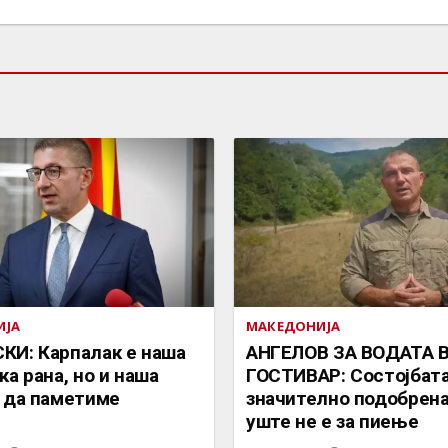
ИЈА
МАКЕДОНИЈА
И: Карпалак е наша
АНГЕЛОВ ЗА ВОДАТА 
ка рана, но и наша
ГОСТИВАР: Состојбата
 да паметиме
значително подобрена
уште не е за пиење