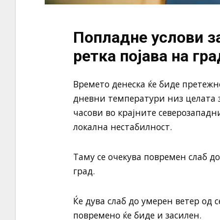
Попладне услови з
ретка појава на гра
Времето денеска ќе биде претежн
дневни температури низ целата з
часови во крајните северозападни
локална нестабилност.
Таму се очекува повремен слаб до
град.
Ќе дува слаб до умерен ветер од 
повремено ќе биде и засилен.