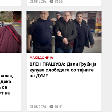
08.08.2026.
13:55
МАКЕДОНИЈА
и
ВЛЕН ПРАШУВА: Дали Груби ја
купува слободата со тајните
палак,
на ДУИ?
 дека
 се
ет на
08.08.2026.
10:41