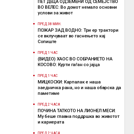
ПЕТ ДЕЦА ОДЗЕМЕНИ ОД СЕМЕЈСТВО
ВО ВЕЛЕС: Во домот немало основни
услови за живот
ПРЕД 38 МИН.
ПОЖАР ЗАД ВОДНО: Три ер трактори
се вклучуваат во гаснењето кај
Сопиште
ПРЕД 1 ЧАС
(ВИДЕО) ХАОС ВО СОБРАНИЕТО НА
КОСОВО: Курти гаѓан со јајца
ПРЕД 1 ЧАС
МИЦКОСКИ: Карпалак е наша
заедничка рана, но и наша обврска да
паметиме
ПРЕД 2 ЧАСА
ПОЧИНА ТАТКОТО НА ЛИОНЕЛ МЕСИ:
Му беше главна поддршка во животот
и кариерата
ПРЕД 2 ЧАСА