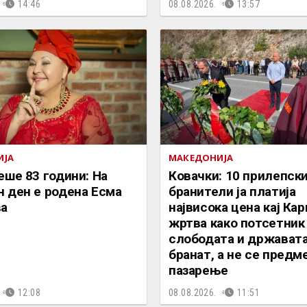
14:46
08.08.2026.
13:57
ИЈА
МАКЕДОНИЈА
еше 83 години: На
Ковачки: 10 прилепск
 ден е родена Есма
бранители ја платија
ва
највисока цена кај Кар
жртва како потсетник
слободата и државата
бранат, а не се предм
пазарење
12:08
08.08.2026.
11:51