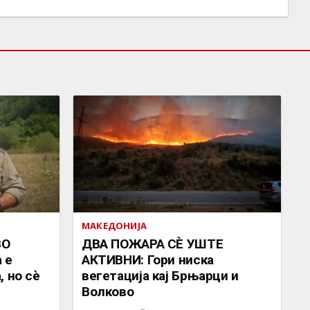
МАКЕДОНИЈА
ВО
ДВА ПОЖАРА СÈ УШТЕ
 е
АКТИВНИ: Гори ниска
, но сè
вегетација кај Брњарци и
Волково