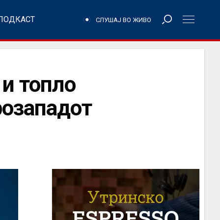
ПОДКАСТ
СЛУШАЈ ВО ЖИВО
 и топло
розападот