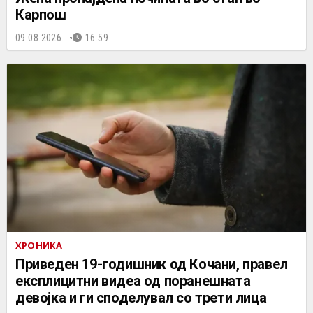
Карпош
09.08.2026.
16:59
ХРОНИКА
Приведен 19-годишник од Кочани, правел
експлицитни видеа од поранешната
девојка и ги споделувал со трети лица