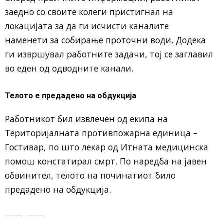
заедно со своите колеги пристигнал на
локацијата за да ги исчисти каналите
наменети за собирање проточни води. Додека
ги извршувал работните задачи, тој се заглавил
во еден од одводните канали.
Телото е предадено на обдукција
Работникот бил извлечен од екипа на
Територијалната противпожарна единица –
Гостивар, по што лекар од Итната медицинска
помош констатирал смрт. По наредба на јавен
обвинител, телото на починатиот било
предадено на обдукција.