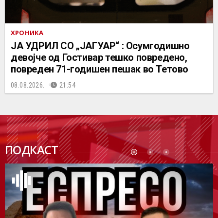
ХРОНИКА
ЈА УДРИЛ СО „ЈАГУАР“ : Осумгодишно
девојче од Гостивар тешко повредено,
повреден 71-годишен пешак во Тетово
08.08.2026.
21:54
ПОДК
ПОДКАСТ
АСТ