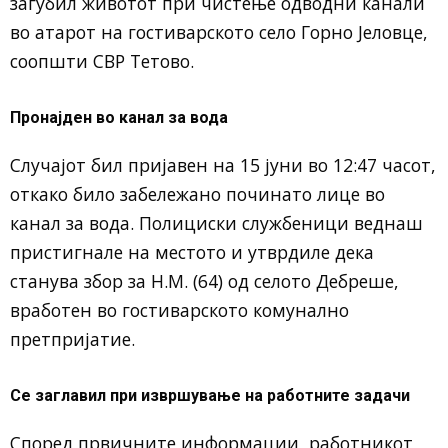
загубил животот при чистење одводни канали
во атарот на гостиварското село Горно Јеловце,
соопшти СВР Тетово.
Пронајден во канал за вода
Случајот бил пријавен на 15 јуни во 12:47 часот,
откако било забележано починато лице во
канал за вода. Полициски службеници веднаш
пристигнале на местото и утврдиле дека
станува збор за Н.М. (64) од селото Дебреше,
вработен во гостиварското комунално
претпријатие.
Се заглавил при извршување на работните задачи
Според првичните информации, работникот