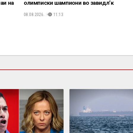
аи на
олимписки шампиони во завидл’к
08.08.2026.
11:13