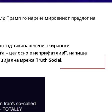
лд Трамп го нарече мировниот предлог на
от од таканаречените ирански
ѓа – целосно е неприфатлив!“, напиша
цијална мрежа Truth Social.