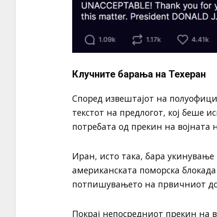
Клучните барања на Техеран
Според извештајот на полуофици
текстот на предлогот, кој беше и
потребата од прекин на војната 
Иран, исто така, бара укинување
американската поморска блокада 
потпишувањето на првичниот до
Покрај непосредниот прекин на во