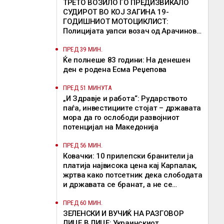
ТРЕТО ВОЗИЛО ГО ПРЕДИЗВИКАЛО
СУДИРОТ ВО КОЈ ЗАГИНА 19-
ГОДИШНИОТ МОТОЦИКЛИСТ:
Полицијата уапси возач од Арачиново,
кој избегал без да помогне
ПРЕД 39 МИН.
Ќе полнеше 83 години: На денешен
ден е родена Есма Реџепова
ПРЕД 51 МИНУТА
„И Здравје и работа“: Рударството
паѓа, инвестициите стојат – државата
мора да го ослободи развојниот
потенцијал на Македонија
ПРЕД 56 МИН.
Ковачки: 10 прилепски бранители ја
платија највисока цена кај Карпалак,
жртва како потсетник дека слободата
и државата се бранат, а не се
предмет на пазарење
ПРЕД 60 МИН.
ЗЕЛЕНСКИ И ВУЧИЌ НА РАЗГОВОР
ЛИЦЕ В ЛИЦЕ: Украинскиот