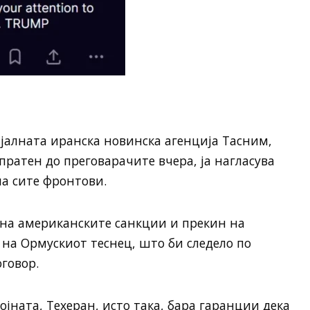
јалната иранска новинска агенција Тасним,
спратен до преговарачите вчера, ја нагласува
на сите фронтови.
 на американските санкции и прекин на
на Ормускиот теснец, што би следело по
говор.
јната, Техеран, исто така, бара гаранции дека