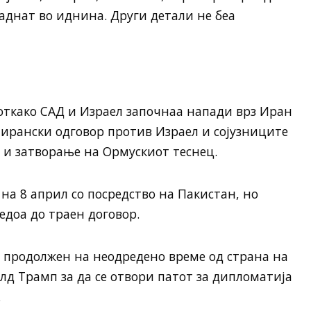
аднат во иднина. Други детали не беа
откако САД и Израел започнаа напади врз Иран
 ирански одговор против Израел и сојузниците
о и затворање на Ормускиот теснец.
на 8 април со посредство на Пакистан, но
едоа до траен договор.
 продолжен на неодредено време од страна на
д Трамп за да се отвори патот за дипломатија
.