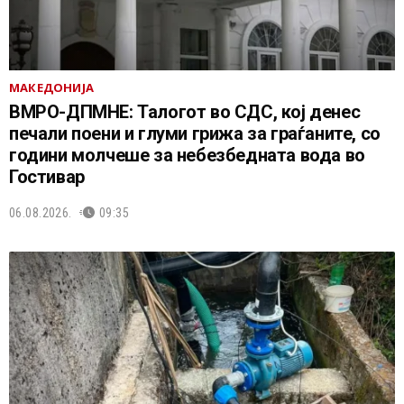
МАКЕДОНИЈА
ВМРО-ДПМНЕ: Талогот во СДС, кој денес
печали поени и глуми грижа за граѓаните, со
години молчеше за небезбедната вода во
Гостивар
06.08.2026.
09:35