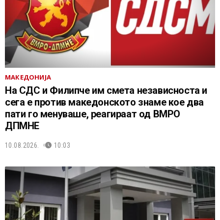
МАКЕДОНИЈА
На СДС и Филипче им смета независноста и
сега е против македонското знаме кое два
пати го менуваше, реагираат од ВМРО
ДПМНЕ
10.08.2026.
10:03