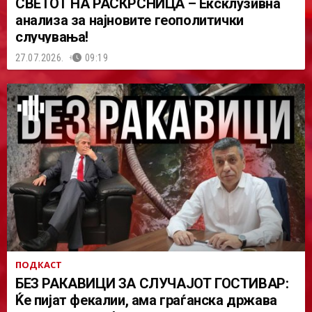
СВЕТОТ НА РАСКРСНИЦА – Ексклузивна
анализа за најновите геополитички
случувања!
27.07.2026.
09:19
ПОДКАСТ
БЕЗ РАКАВИЦИ ЗА СЛУЧАЈОТ ГОСТИВАР:
Ќе пијат фекалии, ама граѓанска држава