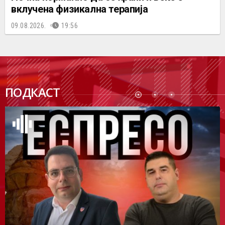
вклучена физикална терапија
09.08.2026.
19:56
ПОДК
ПОДКАСТ
АСТ