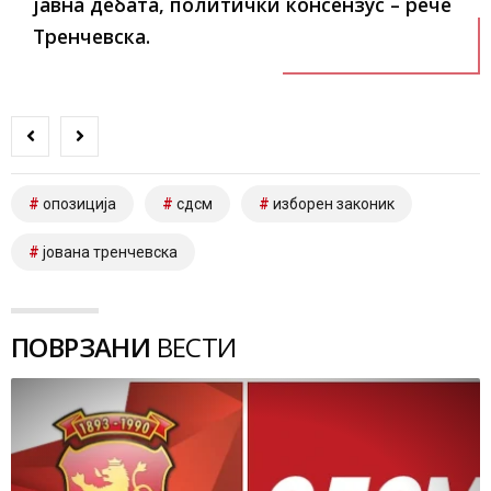
јавна дебата, политички консензус – рече
Тренчевска.
опозиција
сдсм
изборен законик
јована тренчевска
ПОВРЗАНИ
ВЕСТИ