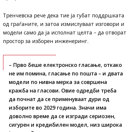
Тренчевска рече дека тие ја губат поддршката
од граѓаните, и затоа измислуваат изговори и
модели само да ја исполнат целта – да отворат
простор за изборен инженеринг.
– Прво беше електронско гласање, откако
не им помина, гласање по пошта – и двата
модели по нивна мерка за совршена
кражба на гласови. Овие одредби треба
да почнат да се применуваат дури од
изборите во 2029 година. Значи има
доволно време да се изгради сериозен,
сигурен и кредибилен модел, низ широка