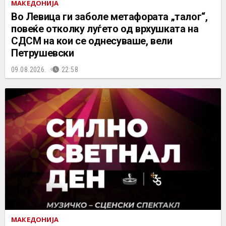
МАКЕДОНИЈА
Во Левица ги заболе метафората „талог“,
повеќе отколку луѓето од врхушката на
СДСМ на кои се однесуваше, вели
Петрушевски
09.08.2026.
22:58
МАКЕДОНИЈА