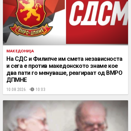
МАКЕДОНИЈА
На СДС и Филипче им смета независноста
и сега е против македонското знаме кое
два пати го менуваше, реагираат од ВМРО
ДПМНЕ
10.08.2026.
10:03