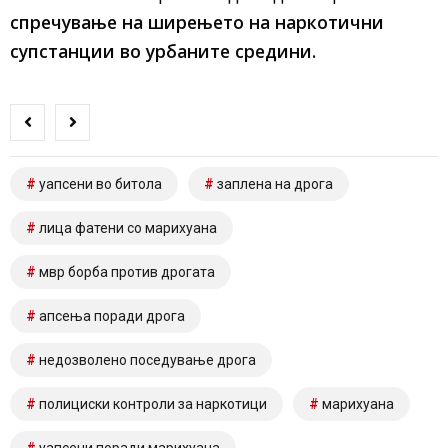
спречување на ширењето на наркотични
супстанции во урбаните средини.
уапсени во битола
заплена на дрога
лица фатени со марихуана
мвр борба против дрогата
апсења поради дрога
недозволено поседување дрога
полициски контроли за наркотици
марихуана
уапсени поради марихуана