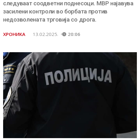
следуваат соодветни поднесоци. МВР најавува
засилени контроли во борбата против
недозволената трговија со дрога.
ХРОНИКА
13.02.2025.
20:06