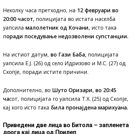
Неколку часа претходно, на
12 февруари во
20:00 часот,
полицијата во истата населба
уапсила
малолетник од Кочани,
исто така
п
оради поседување недозволени супстанции.
На истиот датум,
во Гази Баба,
полицијата
уапсила Е.Ј. (26) од село Идризово и М.С. (27) од
Скопје, поради истите причини.
Дополнително, во
Шуто Оризари, во 20:45
ча
сот, полицијата го уапсила Т.Х. (25) од Скопје,
кај кого исто така
била пронајдена марихуана.
Приведени две лица во Битола – запленета
дрога кај лица од Прилеп