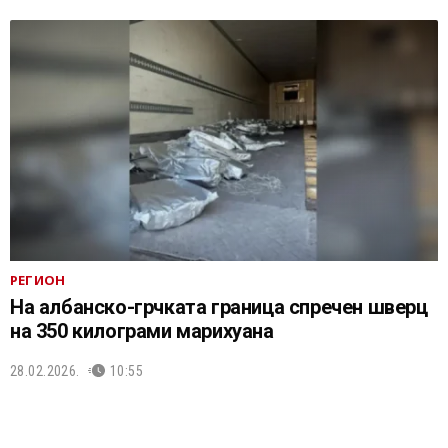
РЕГИОН
На албанско-грчката граница спречен шверц
на 350 килограми марихуана
28.02.2026.
10:55