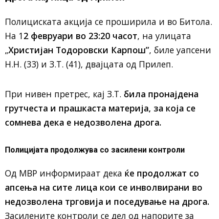
Полициската акција се проширила и во Битола.
На 1
2 февруари во 23:20 часот
, на улицата
„
Христијан Тодоровски Карпош”
, биле уапсени
Н.Н. (33) и З.Т. (41), двајцата од Прилеп.
При нивен претрес, кај З.Т.
била пронајдена
грутчеста и прашкаста материја, за која се
сомнева дека е недозволена дрога.
Полицијата продолжува со засилени контроли
Од МВР информираат дека
ќе продолжат со
апсења на сите лица кои се инволвирани во
недозволена трговија и поседување на дрога.
Засилените контроли се дел од напорите за