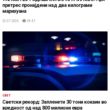
претрес пронајдени над два килограми
марихуана
25.07.2026.
09:47
СВЕТ
Светски рекорд: Запленети 30 тони кокаин во
вредност од над 800 милиони евра