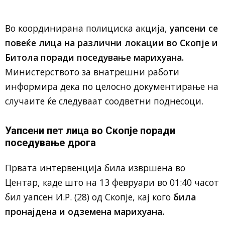
Во координирана полициска акција,
уапсени се
повеќе лица на различни локации во Скопје и
Битола поради поседување марихуана.
Министерството за внатрешни работи
информира дека по целосно документирање на
случаите ќе следуваат соодветни поднесоци.
Уапсени пет лица во Скопје поради
поседување дрога
Првата интервенција била извршена во
Центар, каде што на 13 февруари во 01:40 часот
бил уапсен И.Р. (28) од Скопје, кај кого
била
пронајдена и одземена марихуана.