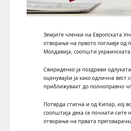
Земјите членки на Европската Ун
отворање на првото поглавје од 
Молдавија, соопшти украинската
Свириденко ја поздрави одлуката
оценувајќи ја како одлична вест 
приближуваат до полноправно чле
Потврда стигна и од Кипар, кој в
соопштија дека се почнати сите
отворање на првата преговарачка