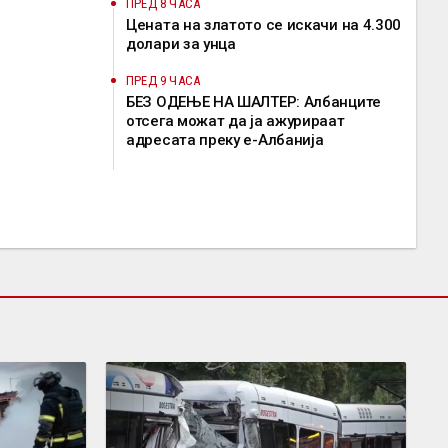
ПРЕД 8 ЧАСА
Цената на златото се искачи на 4.300
долари за унца
ПРЕД 9 ЧАСА
БЕЗ ОДЕЊЕ НА ШАЛТЕР: Албанците
отсега можат да ја ажурираат
адресата преку е-Албанија