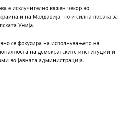
ова е исклучително важен чекор во
раина и на Молдавија, но и силна порака за
пската Унија.
авно се фокусира на исполнувањето на
ионалноста на демократските институции и
ми во јавната администрација.