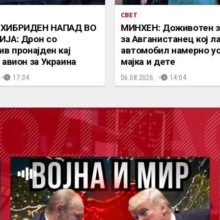
СВЕТ
ХИБРИДЕН НАПАД ВО
МИНХЕН: Доживотен з
ЈА: Дрон со
за Авганистанец кој л
ив пронајден кај
автомобил намерно у
 авион за Украина
мајка и дете
17:34
06.08.2026.
14:04
ОДКА