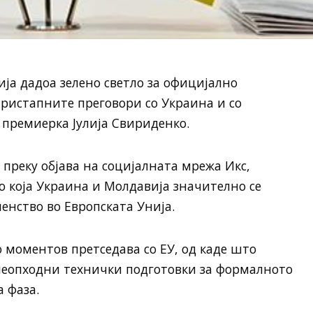
ија дадоа зелено светло за официјално
пристапните преговори со Украина и со
 премиерка Јулија Свириденко.
 преку објава на социјалната мрежа Икс,
со која Украина и Молдавија значително се
нство во Европската Унија.
о моментов претседава со ЕУ, од каде што
 неопходни технички подготовки за формалното
 фаза.