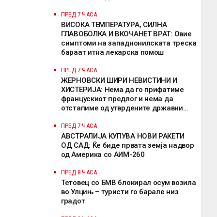
ПРЕД 7 ЧАСА
ВИСОКА ТЕМПЕРАТУРА, СИЛНА
ГЛАВОБОЛКА И ВКОЧАНЕТ ВРАТ: Овие
симптоми на западнонилската треска
бараат итна лекарска помош
ПРЕД 7 ЧАСА
ЖЕРНОВСКИ ШИРИ НЕВИСТИНИ И
ХИСТЕРИЈА: Нема да го прифатиме
францускиот предлог и нема да
отстапиме од утврдените државни
позиции, велат од ВМРО-ДПМНЕ
ПРЕД 7 ЧАСА
АВСТРАЛИЈА КУПУВА НОВИ РАКЕТИ
ОД САД: Ќе биде првата земја надвор
од Америка со АИМ-260
ПРЕД 8 ЧАСА
Тетовец со БМВ блокирал осум возила
во Улцињ – туристи го барале низ
градот