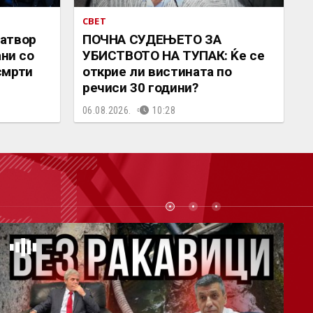
СВЕТ
атвор
ПОЧНА СУДЕЊЕТО ЗА
ани со
УБИСТВОТО НА ТУПАК: Ќе се
смрти
открие ли вистината по
речиси 30 години?
06.08.2026.
10:28
СТ