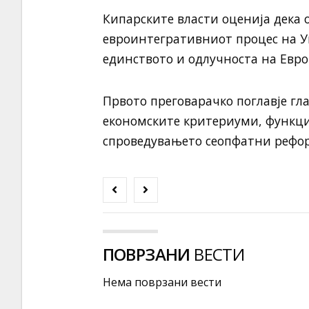
Кипарските власти оценија дека 
евроинтегративниот процес на Ук
единството и одлучноста на Евро
Првото преговарачко поглавје гл
економските критериуми, функц
спроведувањето сеопфатни рефор
ПОВРЗАНИ
ВЕСТИ
Нема поврзани вести