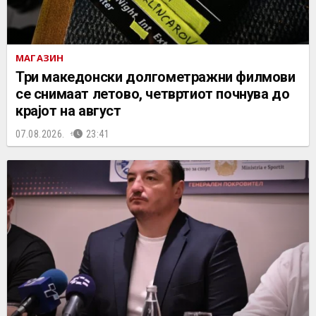
МАГАЗИН
Три македонски долгометражни филмови
се снимаат летово, четвртиот почнува до
крајот на август
07.08.2026.
23:41