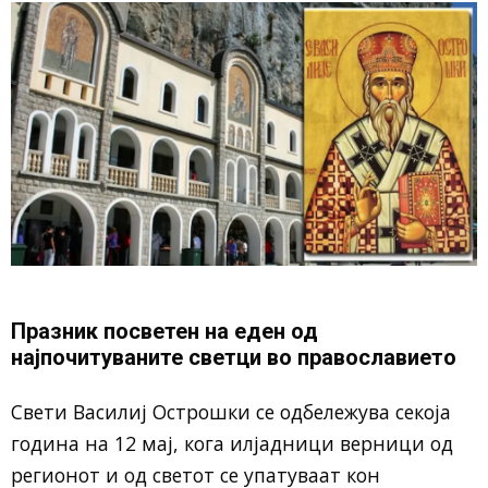
Празник посветен на еден од
најпочитуваните светци во православието
Свети Василиј Острошки се одбележува секоја
година на 12 мај, кога илјадници верници од
регионот и од светот се упатуваат кон