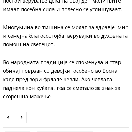
постои верување дека на овој ден молитвите
имаат посебна сила и полесно се услишуваат.
Многумина во тишина се молат за здравје, мир
и семејна благосостојба, верувајќи во духовната
помош на светецот.
Во народната традиција се споменува и стар
обичај поврзан со девојки, особено во Босна,
каде пред зори фрлале чевли. Ако чевлата
паднела кон куќата, тоа се сметало за знак за
скорешна мажење.