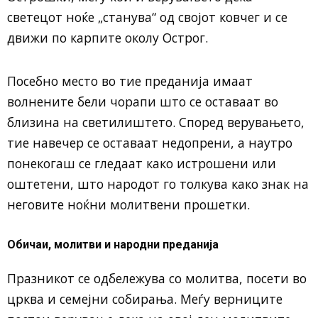
светецот ноќе „станува“ од својот ковчег и се
движи по карпите околу Острог.
Посебно место во тие преданија имаат
волнените бели чорапи што се оставаат во
близина на светилиштето. Според верувањето,
тие навечер се оставаат недопрени, а наутро
понекогаш се гледаат како истрошени или
оштетени, што народот го толкува како знак на
неговите ноќни молитвени прошетки.
Обичаи, молитви и народни преданија
Празникот се одбележува со молитва, посети во
црква и семејни собирања. Меѓу верниците