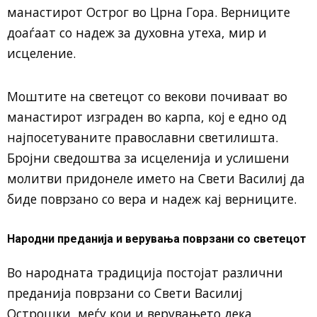
манастирот Острог во Црна Гора. Верниците
доаѓаат со надеж за духовна утеха, мир и
исцеление.
Моштите на светецот со векови почиваат во
манастирот изграден во карпа, кој е едно од
најпосетуваните православни светилишта.
Бројни сведоштва за исцеленија и услишени
молитви придонеле името на Свети Василиј да
биде поврзано со вера и надеж кај верниците.
Народни преданија и верувања поврзани со светецот
Во народната традиција постојат различни
преданија поврзани со Свети Василиј
Острошки, меѓу кои и верувањето дека