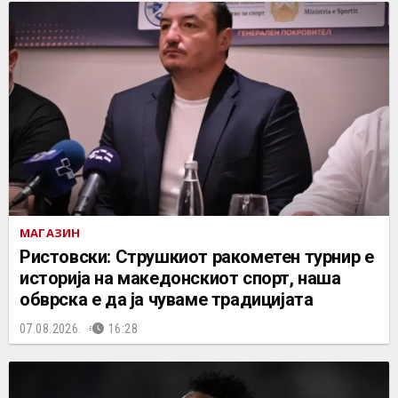
МАГАЗИН
Ристовски: Струшкиот ракометен турнир е
историја на македонскиот спорт, наша
обврска е да ја чуваме традицијата
07.08.2026.
16:28