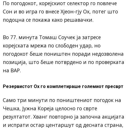
По погодокот, корејскиот селектор го повлече
Сон и во игра го внесе Хјеон-гју Ох, потег што
подоцна се покажа како решавачки.
Во 77. минута Томаш Соучек ја затресе
корејската мрежа по слободен удар, но
погодокот беше поништен поради недозволена
позиција, што беше потврдено и по проверката
на ВАР.
Резервистот Ох го комплетираше големиот пресврт
Само три минути по поништениот погодок на
Чешка, Јужна Кореја целосно го сврте
резултатот. Хванг повторно ја започна акцијата
и испрати остар центаршут од десната страна,