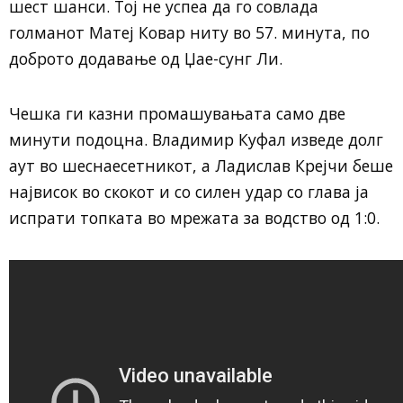
шест шанси. Тој не успеа да го совлада
голманот Матеј Ковар ниту во 57. минута, по
доброто додавање од Џае-сунг Ли.
Чешка ги казни промашувањата само две
минути подоцна. Владимир Куфал изведе долг
аут во шеснаесетникот, а Ладислав Крејчи беше
највисок во скокот и со силен удар со глава ја
испрати топката во мрежата за водство од 1:0.