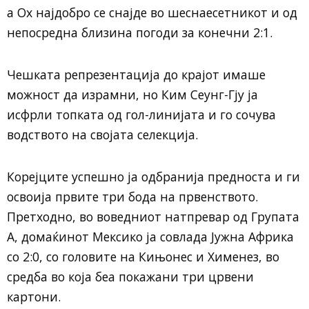
а Ох најдобро се снајде во шеснаесетникот и од
непосредна близина погоди за конечни 2:1.
Чешката репрезентација до крајот имаше
можност да израмни, но Ким Сеунг-Гју ја
исфрли топката од гол-линијата и го сочува
водството на својата селекција.
Корејците успешно ја одбранија предноста и ги
освоија првите три бода на првенството.
Претходно, во воведниот натпревар од Групата
А, домаќинот Мексико ја совлада Јужна Африка
со 2:0, со головите на Кињонес и Хименез, во
средба во која беа покажани три црвени
картони.