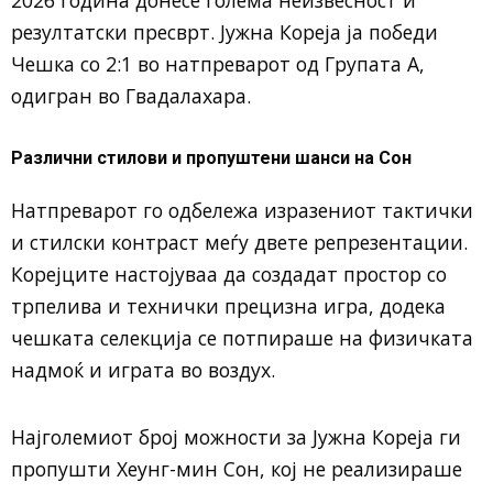
резултатски пресврт. Јужна Кореја ја победи
Чешка со 2:1 во натпреварот од Групата А,
одигран во Гвадалахара.
Различни стилови и пропуштени шанси на Сон
Натпреварот го одбележа изразениот тактички
и стилски контраст меѓу двете репрезентации.
Корејците настојуваа да создадат простор со
трпелива и технички прецизна игра, додека
чешката селекција се потпираше на физичката
надмоќ и играта во воздух.
Најголемиот број можности за Јужна Кореја ги
пропушти Хеунг-мин Сон, кој не реализираше