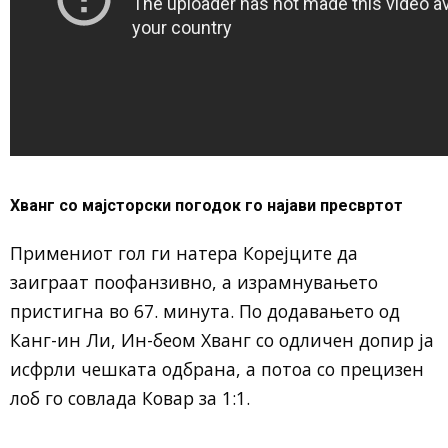
Хванг со мајсторски погодок го најави пресвртот
Примениот гол ги натера Корејците да
заиграат поофанзивно, а израмнувањето
пристигна во 67. минута. По додавањето од
Канг-ин Ли, Ин-беом Хванг со одличен допир ја
исфрли чешката одбрана, а потоа со прецизен
лоб го совлада Ковар за 1:1.