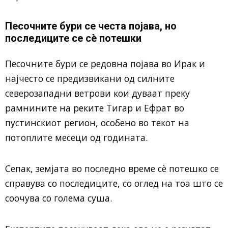
Песочните бури се честа појава, но
последиците се сè потешки
Песочните бури се редовна појава во Ирак и
најчесто се предизвикани од силните
северозападни ветрови кои дуваат преку
рамнините на реките Тигар и Ефрат во
пустинскиот регион, особено во текот на
потоплите месеци од годината.
Сепак, земјата во последно време сè потешко се
справува со последиците, со оглед на тоа што се
соочува со голема суша.