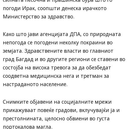
погоди Ирак, соопшти денеска ирачкото
Министерство за здравство.
Како што јави агенцијата ДПА, со природната
непогода се погодени неколку покраини во
земјата. Здравствените власти во главниот
град Багдад и во другите региони се ставени во
состојба на висока тревога за да обезбедат
соодветна медицинска нега и третман за
настраданото население.
Снимките објавени на социјалните мрежи
прикажуваат повеќе градови, вклучувајќи ја и
престолнината, целосно обвиени во густа
портокалова магла.