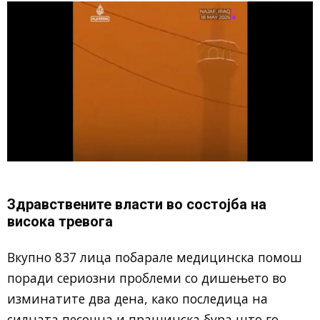
Здравствените власти во состојба на
висока тревога
Вкупно 837 лица побарале медицинска помош
поради сериозни проблеми со дишењето во
изминатите два дена, како последица на
силната песочна и прашинска бура што го