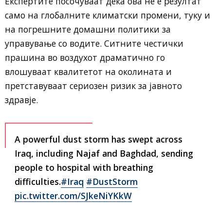
Експертите посочуваат дека ова не е резултат
само на глобалните климатски промени, туку и
на погрешните домашни политики за
управување со водите. Ситните честички
прашина во воздухот драматично го
влошуваат квалитетот на околината и
претставуваат сериозен ризик за јавното
здравје.
A powerful dust storm has swept across
Iraq, including Najaf and Baghdad, sending
people to hospital with breathing
difficulties.
#Iraq
#DustStorm
pic.twitter.com/SJkeNiYKkW