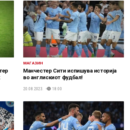
МАГАЗИН
тер
Манчестер Сити испишува историја
к
во англискиот фудбал!
20.08.2023.
18:00