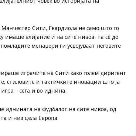
јвлијателниот човек во историјата на
о Манчестер Сити, Гвардиола не само што го
у имаше влијание и на сите нивоа, па сè до
 помладите менаџери ги усвојуваат неговите
ираше играчите на Сити како голем диригент
ите, стиловите и тактичките иновации што ја
игра – сега и во иднина.
е иднината на фудбалот на сите нивоа, од
а и низ цела Европа.