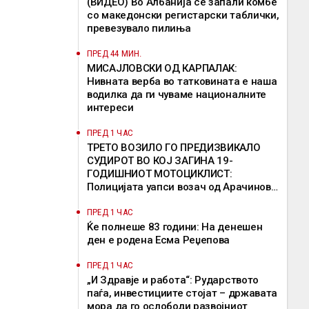
(ВИДЕО) Во Албанија се запали комбе
со македонски регистарски таблички,
превезувало пилиња
ПРЕД 44 МИН.
МИСАЈЛОВСКИ ОД КАРПАЛАК:
Нивната верба во татковината е наша
водилка да ги чуваме националните
интереси
ПРЕД 1 ЧАС
ТРЕТО ВОЗИЛО ГО ПРЕДИЗВИКАЛО
СУДИРОТ ВО КОЈ ЗАГИНА 19-
ГОДИШНИОТ МОТОЦИКЛИСТ:
Полицијата уапси возач од Арачиново,
кој избегал без да помогне
ПРЕД 1 ЧАС
Ќе полнеше 83 години: На денешен
ден е родена Есма Реџепова
ПРЕД 1 ЧАС
„И Здравје и работа“: Рударството
паѓа, инвестициите стојат – државата
мора да го ослободи развојниот