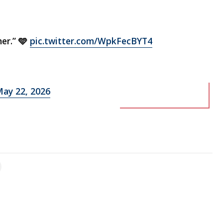
er.” 🩵
pic.twitter.com/WpkFecBYT4
ay 22, 2026