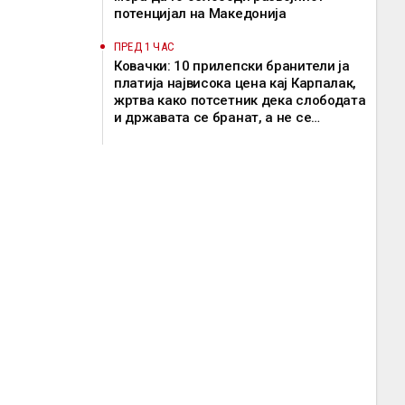
потенцијал на Македонија
ПРЕД 1 ЧАС
Ковачки: 10 прилепски бранители ја
платија највисока цена кај Карпалак,
жртва како потсетник дека слободата
и државата се бранат, а не се
предмет на пазарење