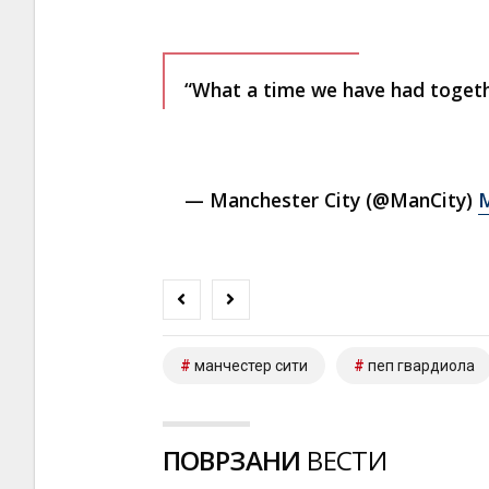
“What a time we have had togeth
— Manchester City (@ManCity)
M
манчестер сити
пеп гвардиола
ПОВРЗАНИ
ВЕСТИ