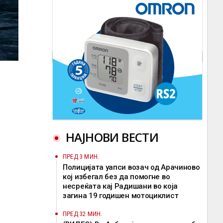
НАЈНОВИ ВЕСТИ
ПРЕД 3 МИН.
Полицијата уапси возач од Арачиново
кој избегал без да помогне во
несреќата кај Радишани во која
загина 19 годишен мотоциклист
ПРЕД 32 МИН.