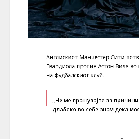
Англискиот Манчестер Сити потв
Гвардиола против Астон Вила во 
на фудбалскиот клуб.
„Не ме прашувајте за причини
длабоко во себе знам дека мое