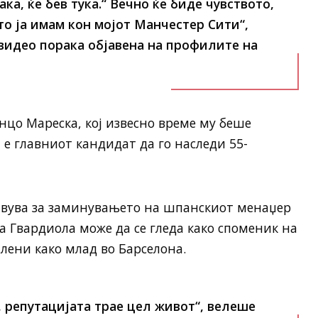
ка, ќе бев тука.“ Вечно ќе биде чувството,
то ја имам кон мојот Манчестер Сити“,
видео порака објавена на профилите на
цо Мареска, кој извесно време му беше
е главниот кандидат да го наследи 55-
твува за заминувањето на шпанскиот менаџер
а Гвардиола може да се гледа како споменик на
лени како млад во Барселона.
, репутацијата трае цел живот“, велеше