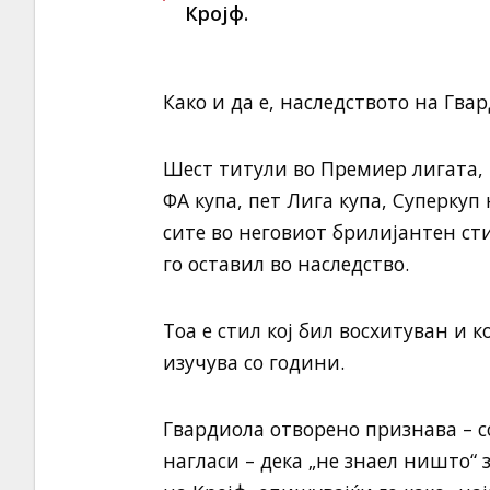
Кројф.
Како и да е, наследството на Гвар
Шест титули во Премиер лигата, 
ФА купа, пет Лига купа, Суперкуп
сите во неговиот брилијантен ст
го оставил во наследство.
Тоа е стил кој бил восхитуван и 
изучува со години.
Гвардиола отворено признава – со
нагласи – дека „не знаел ништо“ 