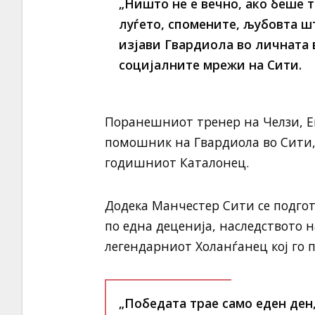
„Ништо не е вечно, ако беше та
луѓето, спомените, љубовта ш
изјави Гвардиола во личната 
социјалните мрежи на Сити.
Поранешниот тренер на Челзи, Ен
помошник на Гвардиола во Сити, 
годишниот Каталонец.
Додека Манчестер Сити се подго
по една деценија, наследството н
легендарниот Холанѓанец кој го п
„Победата трае само еден ден