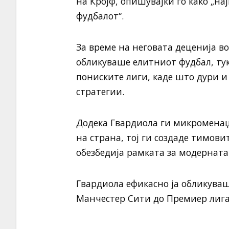
на Кројф, опишувајќи го како „на
фудбалот“.
За време на неговата деценија в
обликуваше елитниот фудбал, тук
пониските лиги, каде што дури и
стратегии.
Додека Гвардиола ги микроменаџ
на страна, тој ги создаде тимов
обезбедија рамката за модерната 
Гвардиола ефикасно ја обликуваш
Манчестер Сити до Премиер лигат