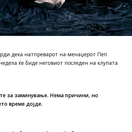
рди дека натпреварот на менаџерот Пеп
недела ќе биде неговиот последен на клупата
те за заминување. Нема причини, но
то време дојде.