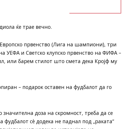
диола ќе трае вечно.
Европско првенство (Лига на шампиони), три
 на УЕФА и Светско клупско првенство на ФИФА –
ил, или барем стилот што смета дека Кројф му
копиран – подарок оставен на фудбалот да го
 значителна доза на скромност, треба да се
за фудбалот сè додека не паднал под „раката“