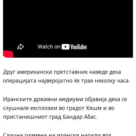
Друг американски претставник наведе дека
операцијата најверојатно ќе трае неколку часа.
Иранските државни медиуми објавија дека се
слушнале експлозии во градот Кешм и во
пристанишниот град Бандар Абас.
Слична размена на ирански напади врз