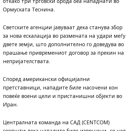
откако три трговски брода беа нападнати во
Ормуската Теснина.
Светските агенции јавуваат дека станува збор
за нова ескалација во размената на удари меѓу
двете земји, што дополнително го доведува во
прашање привремениот договор за прекин на
непријателствата.
Според американски официјални
претставници, нападите биле насочени кон
повеќе воени цели и пристанишни објекти во
Иран.
Централната команда на САД (CENTCOM)
соопшти дека нападите биле извршени „со цел