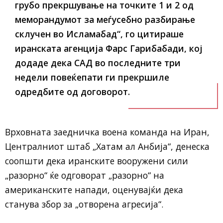
грубо прекршување на точките 1 и 2 од
меморандумот за меѓусебно разбирање
склучен во Исламабад“, го цитираше
иранската агенција Фарс Гарибабади, кој
додаде дека САД во последните три
недели повеќепати ги прекршиле
одредбите од договорот.
Врховната заедничка воена команда на Иран,
Централниот штаб „Хатам ал Анбија“, денеска
соопшти дека иранските вооружени сили
„разорно“ ќе одговорат „разорно“ на
американските напади, оценувајќи дека
станува збор за „отворена агресија“.