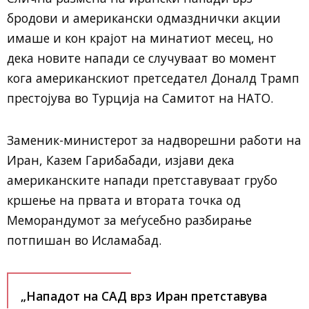
бродови и американски одмазднички акции
имаше и кон крајот на минатиот месец, но
дека новите напади се случуваат во момент
кога американскиот претседател Доналд Трамп
престојува во Турција на Самитот на НАТО.
Заменик-министерот за надворешни работи на
Иран, Казем Гарибабади, изјави дека
американските напади претставуваат грубо
кршење на првата и втората точка од
Меморандумот за меѓусебно разбирање
потпишан во Исламабад.
„Нападот на САД врз Иран претставува