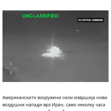
Американските вооружени сили извршија нови
воздушни напади врз Иран, само неколку часа