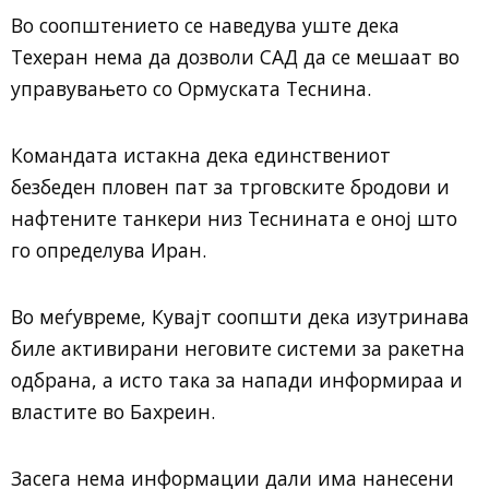
Во соопштението се наведува уште дека
Техеран нема да дозволи САД да се мешаат во
управувањето со Ормуската Теснина.
Командата истакна дека единствениот
безбеден пловен пат за трговските бродови и
нафтените танкери низ Теснината е оној што
го определува Иран.
Во меѓувреме, Кувајт соопшти дека изутринава
биле активирани неговите системи за ракетна
одбрана, а исто така за напади информираа и
властите во Бахреин.
Засега нема информации дали има нанесени