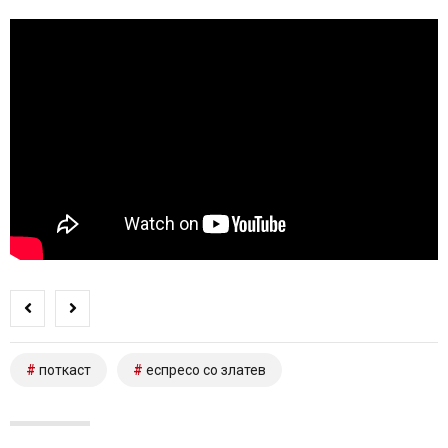
поткаст
еспресо со златев