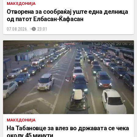
МАКЕДОНИЈА
Отворена за сообраќај уште една делница
од патот Елбасан-Ќафасан
07.08.2026.
23:01
МАКЕДОНИЈА
На Табановце за влез во државата се чека
околу 45 минути