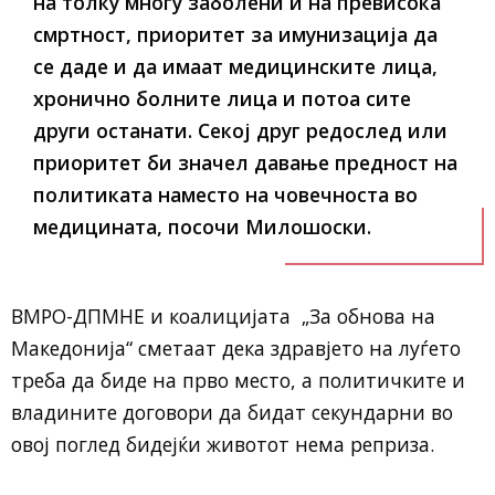
на толку многу заболени и на превисока
смртност, приоритет за имунизација да
се даде и да имаат медицинските лица,
хронично болните лица и потоа сите
други останати. Секој друг редослед или
приоритет би значел давање предност на
политиката наместо на човечноста во
медицината, посочи Милошоски.
ВМРО-ДПМНЕ и коалицијата „За обнова на
Македонија“ сметаат дека здравјето на луѓето
треба да биде на прво место, а политичките и
владините договори да бидат секундарни во
овој поглед бидејќи животот нема реприза.