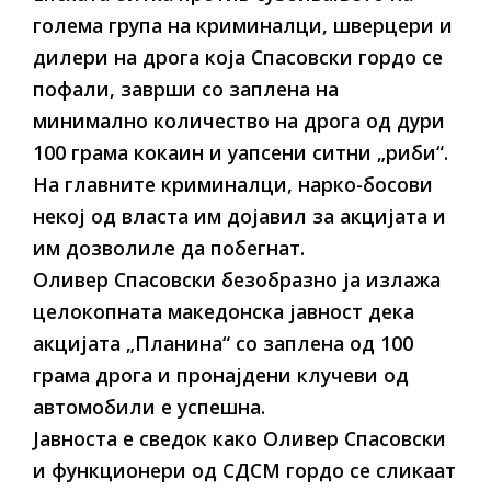
голема група на криминалци, шверцери и
дилери на дрога која Спасовски гордо се
пофали, заврши со заплена на
минимално количество на дрога од дури
100 грама кокаин и уапсени ситни „риби“.
На главните криминалци, нарко-босови
некој од власта им дојавил за акцијата и
им дозволиле да побегнат.
Оливер Спасовски безобразно ја излажа
целокопната македонска јавност дека
акцијата „Планина“ со заплена од 100
грама дрога и пронајдени клучеви од
автомобили е успешна.
Јавноста е сведок како Оливер Спасовски
и функционери од СДСМ гордо се сликаат