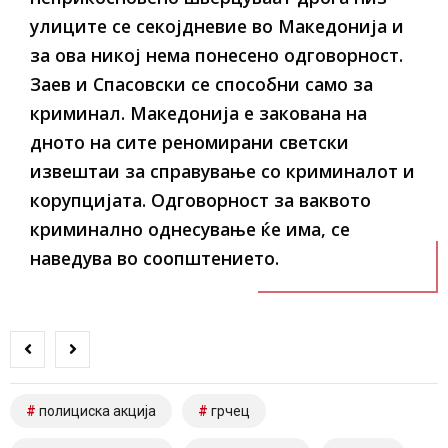
улиците се секојдневие во Македонија и
за ова никој нема понесено одговорност.
Заев и Спасовски се способни само за
криминал. Македонија е закована на
дното на сите реномирани светски
извештаи за справување со криминалот и
корупцијата. Одговорност за ваквото
криминално однесување ќе има, се
наведува во соопштението.
полициска акција
грчец