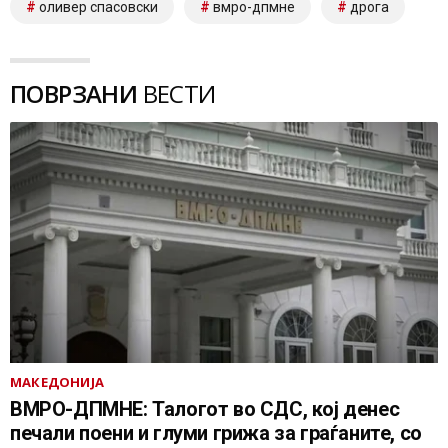
оливер спасовски
вмро-дпмне
дрога
ПОВРЗАНИ
ВЕСТИ
МАКЕДОНИЈА
ВМРО-ДПМНЕ: Талогот во СДС, кој денес
печали поени и глуми грижа за граѓаните, со