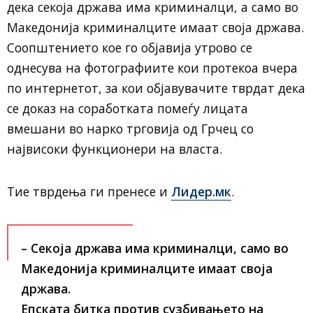
дека секоја држава има криминалци, а само во
Македонија криминалците имаат своја држава.
Соопштението кое го објавија утрово се
однесува на фотографиите кои протекоа вчера
по интернетот, за кои објавувачите тврдат дека
се доказ на соработката помеѓу лицата
вмешани во нарко трговија од Грчец со
највисоки функционери на власта.
Тие тврдења ги пренесе и
Лидер.мк
.
– Секоја држава има криминалци, само во
Македонија криминалците имаат своја
држава.
Епската битка против сузбивањето на