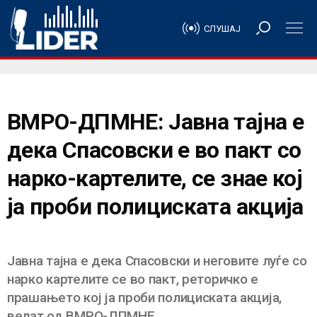
СЛУШАЈ
ВМРО-ДПМНЕ: Јавна тајна е
дека Спасовски е во пакт со
нарко-картелите, се знае кој
ја проби полициската акција
Јавна тајна е дека Спасовски и неговите луѓе со
нарко картелите се во пакт, реторичко е
прашањето кој ја проби полициската акција,
велат од ВМРО-ДПМНЕ.