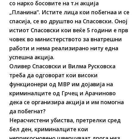
со нарко босовите на т.н акција
„Планина“. Истите лица кои побегнаа и се
спасија, се во друштво на Спасовски. Оној
истиот Спасовски кои веќе 5 години е прв
човек во министерството за внатрешни
работи и нема реализирано ниту една
успешна акција.
Оливер Спасовски и Вилма Русковска
треба да одговорат кои високи
функционери од МВР им дојавија на
криминалците од Грчец и Арачиново
дека се организира акција и им помогна
да побегнат?
Нерасчистени убиства, претрелки сред
бел ден, криминалците кои
неприкосновено шверцуваат дрога низ