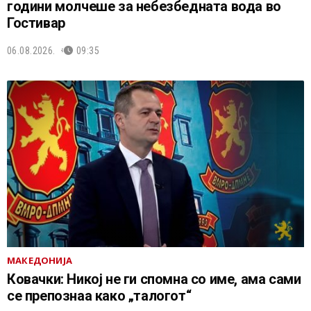
години молчеше за небезбедната вода во
Гостивар
06.08.2026.
09:35
МАКЕДОНИЈА
Ковачки: Никој не ги спомна со име, ама сами
се препознаа како „талогот“