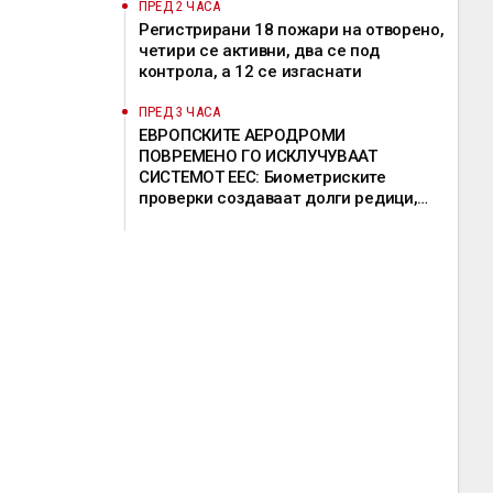
ПРЕД 2 ЧАСА
Регистрирани 18 пожари на отворено,
четири се активни, два се под
контрола, а 12 се изгаснати
ПРЕД 3 ЧАСА
ЕВРОПСКИТЕ АЕРОДРОМИ
ПОВРЕМЕНО ГО ИСКЛУЧУВААТ
СИСТЕМОТ ЕЕС: Биометриските
проверки создаваат долги редици,
девет земји бараат продолжување на
исклучоците