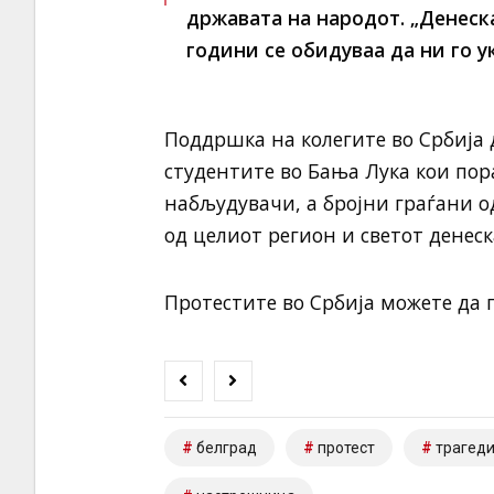
државата на народот. „Денеска
години се обидуваа да ни го у
Поддршка на колегите во Србија д
студентите во Бања Лука кои пор
набљудувачи, а бројни граѓани од
од целиот регион и светот денеска
Протестите во Србија можете да г
белград
протест
трагеди