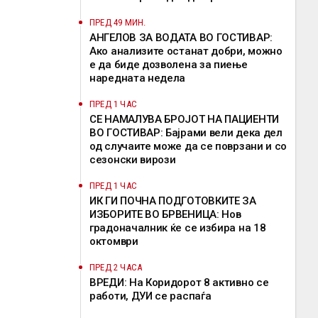
ПРЕД 49 МИН.
АНГЕЛОВ ЗА ВОДАТА ВО ГОСТИВАР:
Ако анализите останат добри, можно
е да биде дозволена за пиење
наредната недела
ПРЕД 1 ЧАС
СЕ НАМАЛУВА БРОЈОТ НА ПАЦИЕНТИ
ВО ГОСТИВАР: Бајрами вели дека дел
од случаите може да се поврзани и со
сезонски вирози
ПРЕД 1 ЧАС
ИК ГИ ПОЧНА ПОДГОТОВКИТЕ ЗА
ИЗБОРИТЕ ВО БРВЕНИЦА: Нов
градоначалник ќе се избира на 18
октомври
ПРЕД 2 ЧАСА
ВРЕДИ: На Коридорот 8 активно се
работи, ДУИ се распаѓа