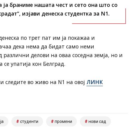
 ја браниме нашата чест и сето она што со
крадат“, изјави денеска студентка за N1.
енеска по трет пат им ја покажаа и
ачаа дека нема да бидат само неми
 различни делови на оваа соседна земја, но и
 се упатија кон Белград.
и следите во живо на N1 на овој
ЛИНК
ја
студенти
промени
нови сад