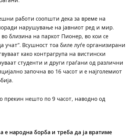
раѓани.
ешни работи соопшти дека за време на
 поради нарушување на јавниот ред и мир.
 во близина на паркот Пионер, во кои се
да учат“. Всушност тоа биле луѓе организирани
ствуваат како контрагрупа на вистински
нуваат студенти и други граѓани од различни
цијално започна во 16 часот и е најголемиот
бија.
во прекин нешто по 9 часот, наводно од
а е народна борба и треба да ја вратиме