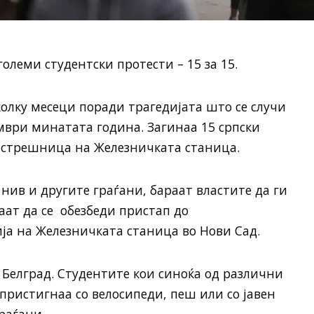
големи студентски протести – 15 за 15.
колку месеци поради трагедијата што се случи
мври минатата година. Загинаа 15 српски
астрешница на Железничката станица.
 нив и другите граѓани, бараат властите да ги
ат да се обезбеди пристап до
ја на Железничката станица во Нови Сад.
а Белград. Студентите кои синоќа од различни
пристигнаа со велосипеди, пеш или со јавен