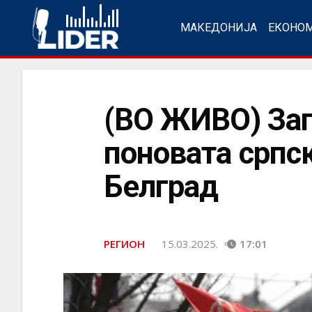
МАКЕДОНИЈА
ЕКОНО
(ВО ЖИВО) Зап
поновата српск
Белград
РЕГИОН
15.03.2025.
17:01