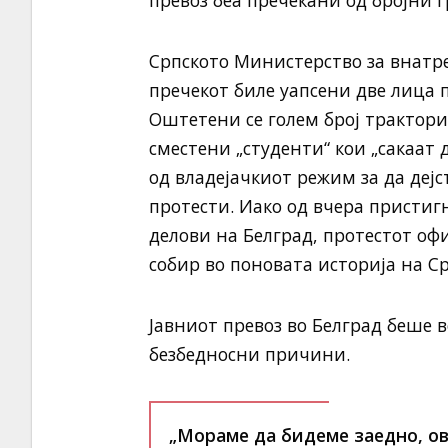
превоз беа пречекани од бројни г
Српското Министерство за внатр
пречекот биле уапсени две лица
Оштетени се голем број трактори
сместени „студенти“ кои „сакаат 
од владејачкиот режим за да деј
протести. Иако од вчера пристиг
делови на Белград, протестот офи
собир во поновата историја на Ср
Јавниот превоз во Белград беше 
безбедносни причини.
„Мораме да бидеме заедно, ов