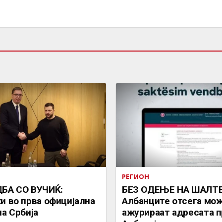
РЕГИОН
БА СО ВУЧИЌ:
БЕЗ ОДЕЊЕ НА ШАЛТЕ
и во прва официјална
Албанците отсега мож
на Србија
ажурираат адресата п