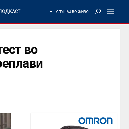
ПОДКАСТ
СЛУШАЈ ВО ЖИВО
ест во
преплави