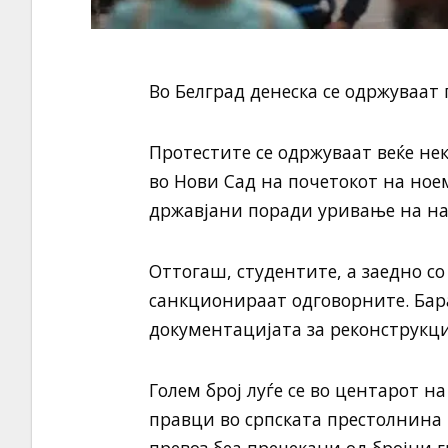
Во Белград денеска се одржуваат 
Протестите се одржуваат веќе не
во Нови Сад на почетокот на ное
државјани поради уривање на н
Оттогаш, студентите, а заедно со
санкционираат одговорните. Бара
документацијата за реконструкци
Голем број луѓе се во центарот н
правци во српската престолнина 