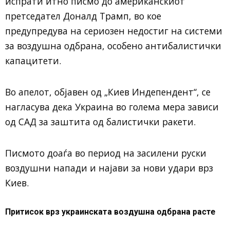
испрати итно писмо до американскиот
претседател Доналд Трамп, во кое
предупредува на сериозен недостиг на системи
за воздушна одбрана, особено антибалистички
капацитети.
Во апелот, објавен од „Киев Индепендент“, се
нагласува дека Украина во голема мера зависи
од САД за заштита од балистички ракети.
Писмото доаѓа во период на засилени руски
воздушни напади и најави за нови удари врз
Киев.
Притисок врз украинската воздушна одбрана расте