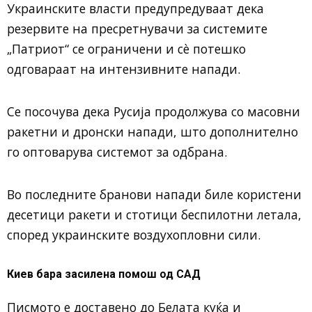
Украинските власти предупредуваат дека
резервите на пресретнувачи за системите
„Патриот“ се ограничени и сè потешко
одговараат на интензивните напади.
Се посочува дека Русија продолжува со масовни
ракетни и дронски напади, што дополнително
го оптоварува системот за одбрана.
Во последните бранови напади биле користени
десетици ракети и стотици беспилотни летала,
според украинските воздухопловни сили.
Киев бара засилена помош од САД
Писмото е доставено до Белата куќа и