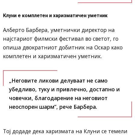
Клуни е комплетен и харизматичен уметник
Алберто Барбера
, уметнички директор на
најстариот филмски фестивал во светот, го
опиша двократниот добитник на Оскар како
комплетен и харизматичен уметник.
„Неговите ликови делуваат не само
убедливо, туку и привлечно, достапно и
човечки, благодарение на неговиот
неоспорен шарм“, рече Барбера.
Тој додаде дека харизмата на Клуни се темели