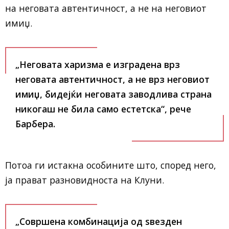
на неговата автентичност, а не на неговиот
имиџ.
„Неговата харизма е изградена врз
неговата автентичност, а не врз неговиот
имиџ, бидејќи неговата заводлива страна
никогаш не била само естетска“, рече
Барбера.
Потоа ги истакна особините што, според него,
ја прават разновидноста на Клуни.
„Совршена комбинација од ѕвезден