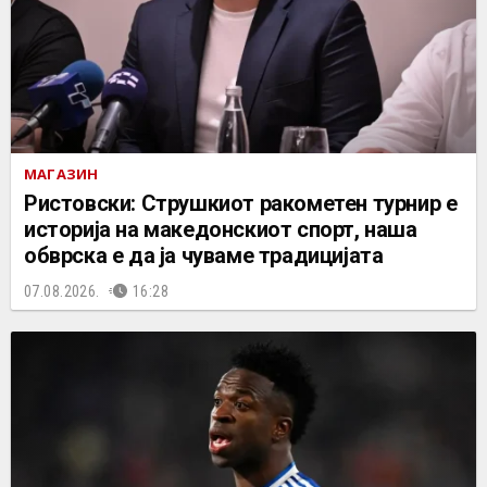
МАГАЗИН
Ристовски: Струшкиот ракометен турнир е
историја на македонскиот спорт, наша
обврска е да ја чуваме традицијата
07.08.2026.
16:28