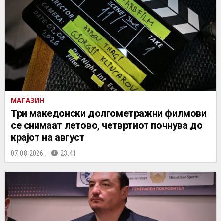
МАГАЗИН
Три македонски долгометражни филмови
се снимаат летово, четвртиот почнува до
крајот на август
07.08.2026.
23:41