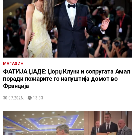
МАГАЗИН
ФАТИЈА ЏАДЕ: Џорџ Клуни и сопругата Амал
поради пожарите го напуштија домот во
Франција
30.07.2026.
13:33