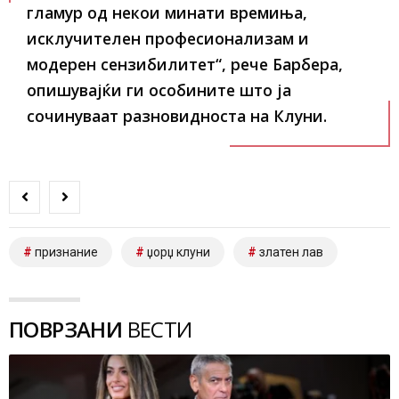
гламур од некои минати времиња,
исклучителен професионализам и
модерен сензибилитет“, рече Барбера,
опишувајќи ги особините што ја
сочинуваат разновидноста на Клуни.
признание
џорџ клуни
златен лав
ПОВРЗАНИ
ВЕСТИ