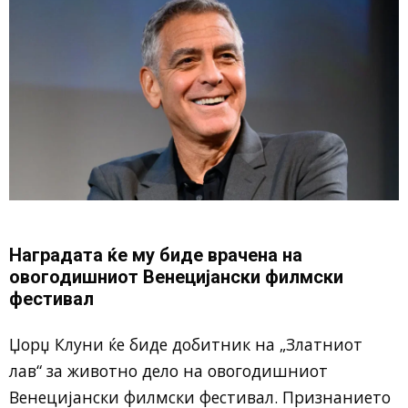
Наградата ќе му биде врачена на
овогодишниот Венецијански филмски
фестивал
Џорџ Клуни
ќе биде добитник на „Златниот
лав“ за животно дело на овогодишниот
Венецијански филмски фестивал
. Признанието