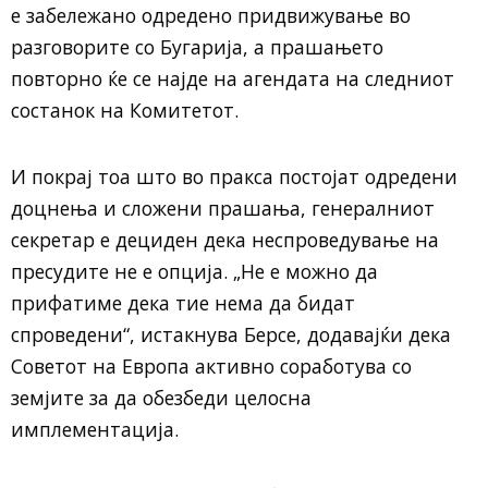
е забележано одредено придвижување во
разговорите со Бугарија, а прашањето
повторно ќе се најде на агендата на следниот
состанок на Комитетот.
И покрај тоа што во пракса постојат одредени
доцнења и сложени прашања, генералниот
секретар е дециден дека неспроведување на
пресудите не е опција. „Не е можно да
прифатиме дека тие нема да бидат
спроведени“, истакнува Берсе, додавајќи дека
Советот на Европа активно соработува со
земјите за да обезбеди целосна
имплементација.