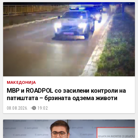
МАКЕДОНИЈА
МВР и ROADPOL со засилени контроли на
патиштата – брзината одзема животи
08.08.2026.
19:02