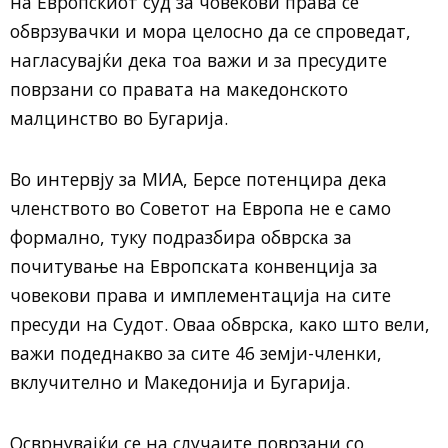
на Европскиот суд за човекови права се
обврзувачки и мора целосно да се спроведат,
нагласувајќи дека тоа важи и за пресудите
поврзани со правата на македонското
малцинство во Бугарија.
Во интервју за МИА, Берсе потенцира дека
членството во Советот на Европа не е само
формално, туку подразбира обврска за
почитување на Европската конвенција за
човекови права и имплементација на сите
пресуди на Судот. Оваа обврска, како што вели,
важи подеднакво за сите 46 земји-членки,
вклучително и Македонија и Бугарија.
Осврнувајќи се на случаите поврзани со