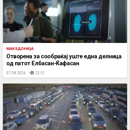
МАКЕДОНИЈА
Отворена за сообраќај уште една делница
од патот Елбасан-Ќафасан
07.08.2026.
23:01