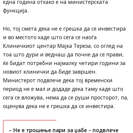
една година откако е на министерската
функција.
Но, тој смета дека не е грешка да се инвестира
и во местото каде што сега се наоѓа
Клиничкиот центар Мајка Тереза, со оглед на
тоа што дури и веднаш да почне да се прави,
ќе бидат потребни најмалку четири години за
новиот клинички да биде завршен.
Министерот подвлече дека тој временски
период не е мал и додаде дека таму каде што
сега се вложува, нема да се руши просторот, па,
оценува дека не е грешка да се инвестира.
– Не е трошење пари за џабе – подвлече