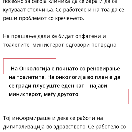
посебно за секоја клиника да се бара и да се
купуваат столчиња. Се работело и на тоа да се
реши проблемот со кречењето.
На прашање дали ќе бидат опфатени и
тоалетите, министерот одговори потврдно.
-На Онкологија е почнато со реновирање
на тоалетите. На онкологија во план е да
се гради плус уште еден кат – најави
министерот, меѓу другото.
Тој информираше и дека се работи на
дигитализација во здравството. Се работело со