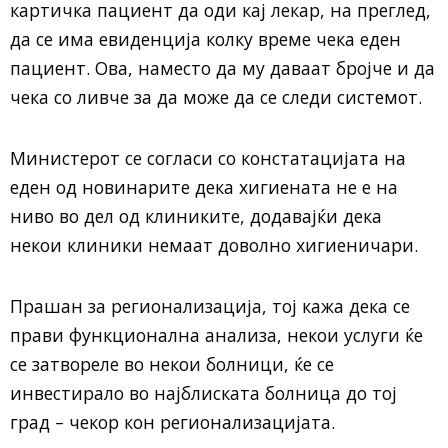
картичка пациент да оди кај лекар, на преглед,
да се има евиденција колку време чека еден
пациент. Ова, наместо да му даваат бројче и да
чека со ливче за да може да се следи системот.
Министерот се согласи со констатацијата на
еден од новинарите дека хигиената не е на
ниво во дел од клиниките, додавајќи дека
некои клиники немаат доволно хигиеничари.
Прашан за регионализација, тој кажа дека се
прави функционална анализа, некои услуги ќе
се затвореле во некои болници, ќе се
инвестирало во најблиската болница до тој
град – чекор кон регионализацијата.