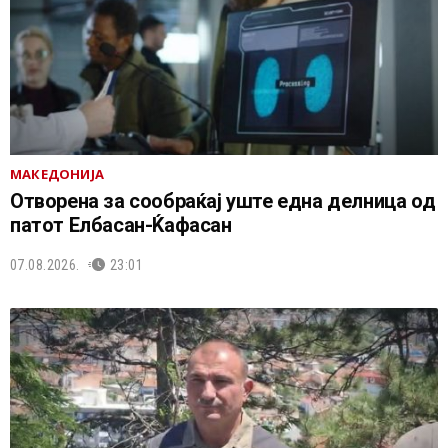
МАКЕДОНИЈА
Отворена за сообраќај уште една делница од
патот Елбасан-Ќафасан
07.08.2026.
23:01