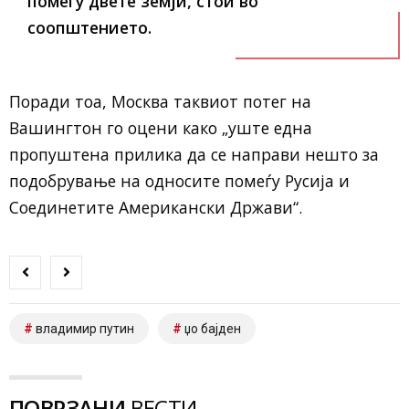
помеѓу двете земји
, стои во
соопштението.
Поради тоа, Москва таквиот потег на
Вашингтон го оцени како „уште една
пропуштена прилика да се направи нешто за
подобрување на односите помеѓу Русија и
Соединетите Американски Држави“.
владимир путин
џо бајден
ПОВРЗАНИ
ВЕСТИ