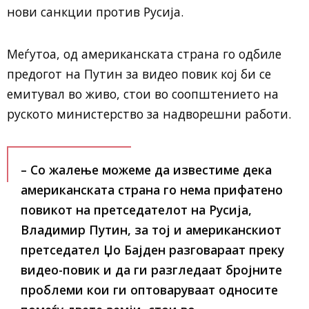
нови санкции против Русија.
Меѓутоа, од американската страна го одбиле
предогот на Путин за видео повик кој би се
емитувал во живо, стои во соопштението на
руското министерство за надворешни работи.
– Со жалење можеме да известиме дека
американската страна го нема прифатено
повикот на претседателот на Русија,
Владимир Путин, за тој и американскиот
претседател Џо Бајден разговараат преку
видео-повик и да ги разгледаат бројните
проблеми кои ги оптоваруваат односите