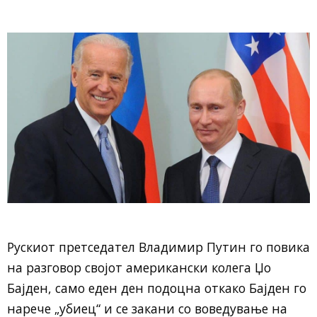
Рускиот претседател Владимир Путин го повика
на разговор својот американски колега Џо
Бајден, само еден ден подоцна откако Бајден го
нарече „убиец“ и се закани со воведување на