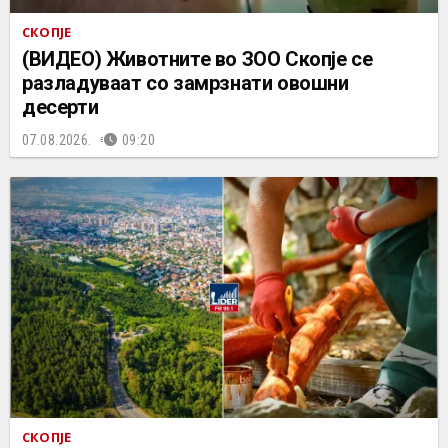
СКОПЈЕ
(ВИДЕО) Животните во ЗОО Скопје се
разладуваат со замрзнати овошни
десерти
07.08.2026.
09:20
СКОПЈЕ