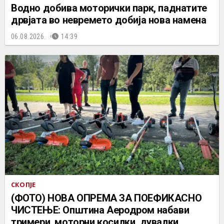
Водно добива моторички парк, паднатите
дрвјата во невремето добија нова намена
06.08.2026.
14:39
СКОПЈЕ
(ФОТО) НОВА ОПРЕМА ЗА ПОЕФИКАСНО
ЧИСТЕЊЕ: Општина Аеродром набави
тримери, моторни косилки, дувалки…