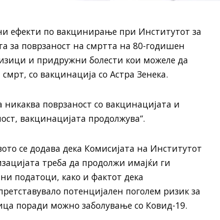
ани ефекти по вакцинирање при Институтот за
ста за поврзаност на смртта на 80-годишен
ризици и придружни болести кои можеле да
 смрт, со вакцинација со Астра Зенека.
ма никаква поврзаност со вакцинацијата и
ност, вакцинацијата продолжува“.
ото се додава дека Комисијата на Институтот
низацијата треба да продолжи имајќи ги
ни податоци, како и фактот дека
претставувало потенцијален поголем ризик за
ица поради можно заболување со Ковид-19.