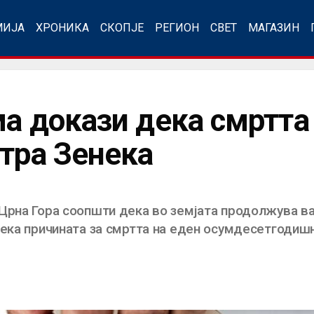
МИЈА
ХРОНИКА
СКОПЈЕ
РЕГИОН
СВЕТ
МАГАЗИН
а докази дека смртта 
стра Зенека
Црна Гора соопшти дека во земјата продолжува ва
дека причината за смртта на еден осумдесетгодишн