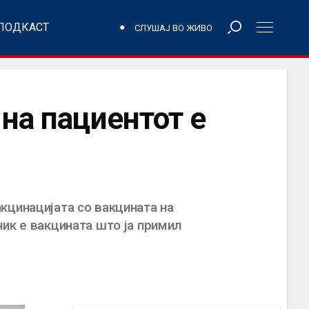
ПОДКАСТ
СЛУШАЈ ВО ЖИВО
на пациентот е
кцинацијата со вакцината на
ик е вакцината што ја примил