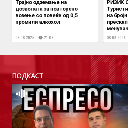
Трајно одземање на
РИЗИК 
дозволата за повторено
Туристи
возење со повеќе од 0,5
на број
промили алкохол
прескап
менува
08.08.2026.
21:03
08.08.2026.
П
ПОДКАСТ