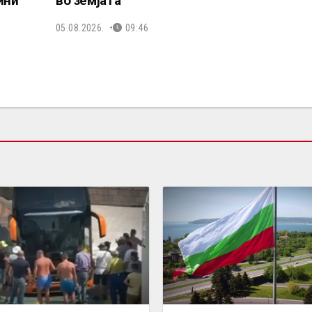
ини
во земјата
05.08.2026.
09:46