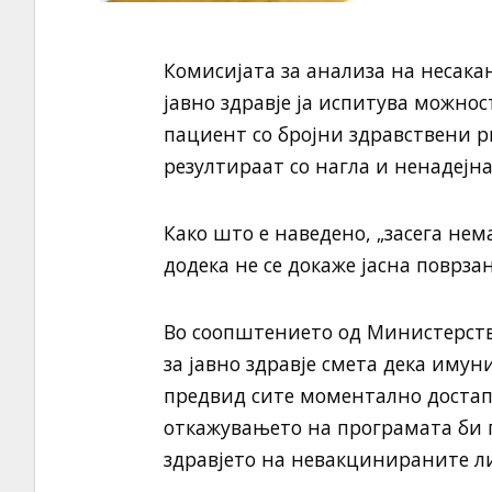
Комисијата за анализа на несак
јавно здравје ја испитува можно
пациент со бројни здравствени 
резултираат со нагла и ненадејна
Како што е наведено, „засега не
додека не се докаже јасна поврза
Во соопштението од Министерств
за јавно здравје смета дека иму
предвид сите моментално достап
откажувањето на програмата би 
здравјето на невакцинираните л