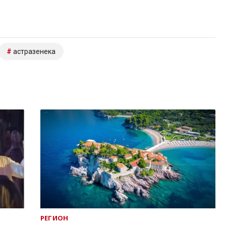
астразенека
РЕГИОН