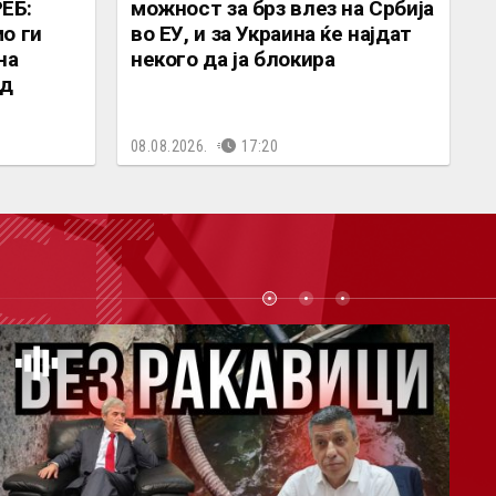
ЕБ:
можност за брз влез на Србија
о ги
во ЕУ, и за Украина ќе најдат
на
некого да ја блокира
од
08.08.2026.
17:20
СТ