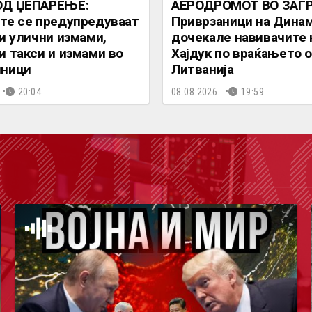
ОД ЏЕПАРЕЊЕ:
АЕРОДРОМОТ ВО ЗАГР
те се предупредуваат
Приврзаници на Динам
ни улични измами,
дочекале навивачите 
и такси и измами во
Хајдук по враќањето 
чници
Литванија
20:04
08.08.2026.
19:59
ОДКА