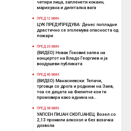
четири лица, запленети кокаин,
марихуана и дигитална вага
ПРЕД 12 МИН.
ЦУК ПРЕДУПРЕДУВА: Денес попладне
драстично се зголемува опасноста од
пожари
ПРЕД 20 МИН.
(ВИДЕО) Новак Ѓоковиќ запеа на
концертот на Владo Георгиев и ја
воодушеви публиката
ПРЕД 40 МИН.
(ВИДЕО) Манасиевски: Тепачи,
трговци со дрога и роднини на Заев,
тоа се децата на Филипче кои ги
промoвира како иднина на
Македонија
ПРЕД 58 МИН.
УАПСЕН ПИЈАН СКОПЈАНЕЦ: Возел со
2,13 промили алкохол и без возачка
дозвола