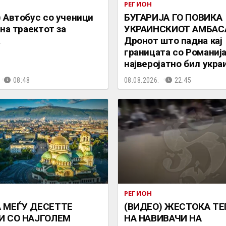
РЕГИОН
 Автобус со ученици
БУГАРИЈА ГО ПОВИКА
 на траектот за
УКРАИНСКИОТ АМБАС
а
Дронот што падна кај
границата со Романиј
најверојатно бил укра
08:48
08.08.2026.
22:45
РЕГИОН
 МЕЃУ ДЕСЕТТЕ
(ВИДЕО) ЖЕСТОКА ТЕ
И СО НАЈГОЛЕМ
НА НАВИВАЧИ НА